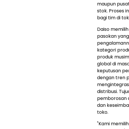
maupun pusat 
stok. Proses 
bagi tim di tok
Daiso memili
pasokan yang
pengalamanny
kategori pro
produk musima
global di mas
keputusan peng
dengan tren p
mengintegras
distribusi. T
pemborosan di
dan keseimban
toko.
"Kami memili