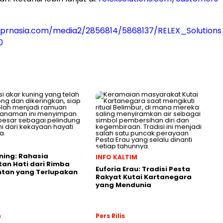
prnasia.com/media2/2856814/5868137/RELEX_Solutions
0
ning: Rahasia
INFO KALTIM
an Hati dari Rimba
Euforia Erau: Tradisi Pesta
ntan yang Terlupakan
Rakyat Kutai Kartanegara
yang Mendunia
s
Pers Rilis