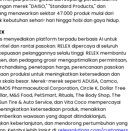
ngan merek "DAISO," "Standard Products," dan
ang menawarkan sekitar 47.000 produk mulai dari
 kebutuhan sehari-hari hingga hobi dan gaya hidup.
EX
ns menyediakan platform terpadu berbasis AI untuk
itel dan rantai pasokan. RELEX dipercaya di seluruh
kepuasan pelanggannya selalu tinggi. RELEX membantu
usen, dan pedagang grosir mengoptimalkan permintaan,
erchandising, penetapan harga, perencanaan pasokan
aan produksi untuk meningkatkan ketersediaan dan
am skala besar. Merek-merek seperti ADUSA, Camco,
MOS Pharmaceutical Corporation, Circle K, Dollar Tree
lar, M&S Food, PetSmart, Rituals, The Body Shop, The
un Tire & Auto Service, dan Vita Coco mempercayai
meningkatkan ketersediaan produk, menaikkan
mberikan wawasan yang dapat ditindaklanjuti,
an keberlanjutan, dan mendorong pertumbuhan yang
 Ketahui lebih lanjut di:
relexsolutions.com/customers