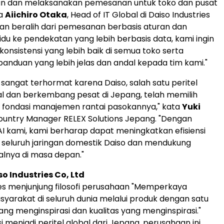
 dan melaksanakan pemesanan untuk toko dan pusat
ta
Aiichiro Otaka
, Head of IT Global di Daiso Industries
ngan beralih dari pemesanan berbasis aturan dan
vidu ke pendekatan yang lebih berbasis data, kami ingin
onsistensi yang lebih baik di semua toko serta
nduan yang lebih jelas dan andal kepada tim kami."
sangat terhormat karena Daiso, salah satu peritel
al dan berkembang pesat di Jepang, telah memilih
 fondasi manajemen rantai pasokannya," kata
Yuki
Country Manager RELEX Solutions Jepang. "Dengan
 kami, kami berharap dapat meningkatkan efisiensi
i seluruh jaringan domestik Daiso dan mendukung
alnya di masa depan."
o Industries Co, Ltd
ies menjunjung filosofi perusahaan "Memperkaya
yarakat di seluruh dunia melalui produk dengan satu
yang menginspirasi dan kualitas yang menginspirasi."
 menjadi peritel global dari Jepang, perusahaan ini