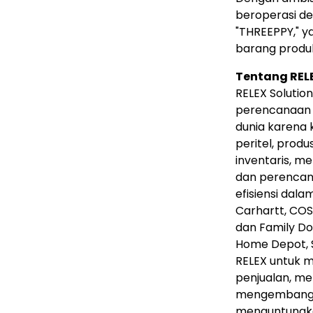
beroperasi de
"THREEPPY," y
barang produk
Tentang REL
RELEX Solutio
perencanaan r
dunia karena 
peritel, prod
inventaris, m
dan perencan
efisiensi dal
Carhartt, COS
dan Family Dol
Home Depot, S
RELEX untuk 
penjualan, me
mengembangk
menguntungkan.