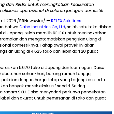
ang dari RELEX untuk meningkatkan keakuratan
n efisiensi operasional di seluruh jaringan domestik
ret 2026
/PRNewswire/ —
RELEX Solutions
n bahwa
Daiso Industries Co, Ltd
,
salah satu toko diskon
al di Jepang, telah memilih RELEX untuk meningkatkan
eramalan dan mengotomatiskan pengisian ulang di
sional domestiknya. Tahap awal proyek ini akan
isian ulang di 4.625 toko dan lebih dari 20 pusat
rasikan 5.670 toko di Jepang dan luar negeri. Daiso
ebutuhan sehari-hari, barang rumah tangga,
pakaian dengan harga tetap yang terjangkau, serta
 banyak merek eksklusif sendiri. Seiring
 ragam SKU, Daiso menyadari perlunya pendekatan
alabel dan akurat untuk pemesanan di toko dan pusat