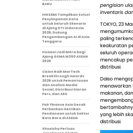
BARU
pengisian ul
inventaris da
HIKSEMI Tampilkan Solusi
Penyimpanan Data
TOKYO
,
23 Ma
untuk Seluruh Skenario
di Ajang DTI Indonesia
mengumumka
2026, Dukung
Pengembangan AI di Asia
paling terken
Tenggara
keakuratan p
seluruh opera
Huawei Jadi Mitra bagi
Ajang GSMA M360 ASEAN
mencakup peng
2026
distribusi.
Cision Raih MarTech
Breakthrough Awards
Daiso mengope
2026 untuk Pemantauan
dan Analisis Media
menawarkan k
Sosial, Distribusi Siaran
makanan, dan 
Pers, dan AEO
mengembangkan
Fair Finance Asia Desak
bertambahnya
Perbankan Hentikan
Pendanaan untuk Sektor
yang lebih sk
Batu Bara di ASEAN
distribusi.
Shueisha Perluas