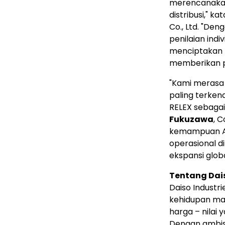
merencanakan
distribusi," ka
Co., Ltd. "De
penilaian indi
menciptakan k
memberikan pa
"Kami merasa 
paling terken
RELEX sebagai
Fukuzawa
, 
kemampuan AI
operasional d
ekspansi glob
Tentang Dais
Daiso Industr
kehidupan mas
harga – nilai 
Dengan ambisi