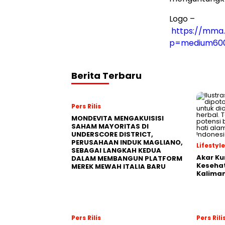
Logo –
https://mma.
p=medium60
Berita Terbaru
Pers Rilis
MONDEVITA MENGAKUISISI
SAHAM MAYORITAS DI
UNDERSCORE DISTRICT,
PERUSAHAAN INDUK MAGLIANO,
Lifestyle
SEBAGAI LANGKAH KEDUA
Akar Ku
DALAM MEMBANGUN PLATFORM
Kesehat
MEREK MEWAH ITALIA BARU
Kalima
Pers Rilis
Pers Rili