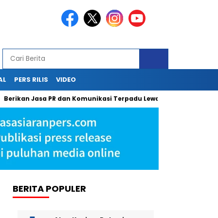
AL
PERS RILIS
VIDEO
kan Jasa PR dan Komunikasi Terpadu Lewat Press Release, Sapulan
BERITA POPULER