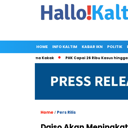
HOME
INFO KALTIM
KABAR IKN
POLITIK
la Ramlan Cuma Kakak
PHK Capai 26 Ribu Kasus hingga Mei 
Home
Pers Rilis
/
Daiso Akan Meningka