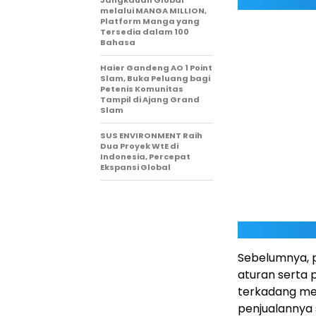
Jangkauan Global
melalui MANGA MILLION,
Platform Manga yang
Tersedia dalam 100
Bahasa
Haier Gandeng AO 1 Point
Slam, Buka Peluang bagi
Petenis Komunitas
Tampil di Ajang Grand
Slam
SUS ENVIRONMENT Raih
Dua Proyek WtE di
Indonesia, Percepat
Ekspansi Global
Sebelumnya, 
aturan serta 
terkadang me
penjualannya 