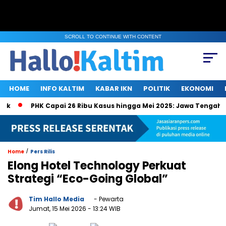
SCROLL TO CONTINUE WITH CONTENT
HOME
INFO KALTIM
KABAR IKN
POLITIK
EKONOMI
ak
PHK Capai 26 Ribu Kasus hingga Mei 2025: Jawa Tengah, J
/
Home
Pers Rilis
Elong Hotel Technology Perkuat
Strategi “Eco-Going Global”
Tim Hallo Media
- Pewarta
Jumat, 15 Mei 2026
- 13:24 WIB