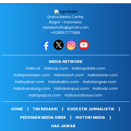
Graha Media Center,
Bogor - Indonesia
redaksihallo@gmail.com
+628557777888
MEDIA NETWORK
Hallo.id
Halloup.com
Halloupdate.com
Hallopresiden.com
Hallotokoh.com
Hallobisnis.com
Hallojabar.com
Hallokaltim.com
Hallotangsel.com
Hallobandung.com
Hallokampus.com
Halloidn.com
Hallopapua.com
Hallosurabaya.com
HOME
TIM REDAKSI
KODE ETIK JURNALISTIK
PEDOMAN MEDIA SIBER
HISTORI MEDIA
HAK JAWAB