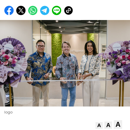
logo
A
A
A