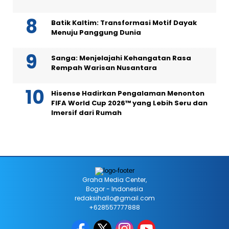
Batik Kaltim: Transformasi Motif Dayak
Menuju Panggung Dunia
Sanga: Menjelajahi Kehangatan Rasa
Rempah Warisan Nusantara
Hisense Hadirkan Pengalaman Menonton
FIFA World Cup 2026™ yang Lebih Seru dan
Imersif dari Rumah
Graha Media Center,
Bogor - Indonesia
redaksihallo@gmail.com
+628557777888