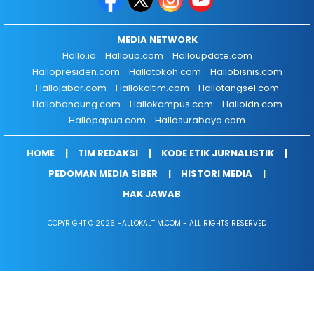
MEDIA NETWORK
Hallo.id
Halloup.com
Halloupdate.com
Hallopresiden.com
Hallotokoh.com
Hallobisnis.com
Hallojabar.com
Hallokaltim.com
Hallotangsel.com
Hallobandung.com
Hallokampus.com
Halloidn.com
Hallopapua.com
Hallosurabaya.com
HOME
TIM REDAKSI
KODE ETIK JURNALISTIK
PEDOMAN MEDIA SIBER
HISTORI MEDIA
HAK JAWAB
COPYRIGHT © 2026 HALLOKALTIM.COM - ALL RIGHTS RESERVED