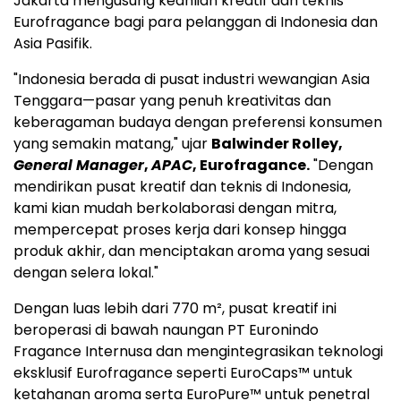
Jakarta
mengusung keahlian kreatif dan teknis
Eurofragance bagi para pelanggan di
Indonesia
dan
Asia Pasifik.
"
Indonesia
berada di pusat industri wewangian Asia
Tenggara—pasar yang penuh kreativitas dan
keberagaman budaya dengan preferensi konsumen
yang semakin matang," ujar
Balwinder Rolley
,
General Manager
,
APAC
, Eurofragance.
"Dengan
mendirikan pusat kreatif dan teknis di
Indonesia
,
kami kian mudah berkolaborasi dengan mitra,
mempercepat proses kerja dari konsep hingga
produk akhir, dan menciptakan aroma yang sesuai
dengan selera lokal."
Dengan luas lebih dari 770 m², pusat kreatif ini
beroperasi di bawah naungan PT Euronindo
Fragance Internusa dan mengintegrasikan teknologi
eksklusif Eurofragance seperti EuroCaps™ untuk
ketahanan aroma serta EuroPure™ untuk penetral