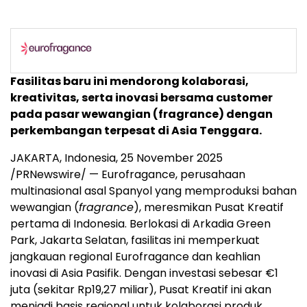
Fasilitas baru ini mendorong kolaborasi,
kreativitas, serta inovasi bersama customer
pada pasar wewangian (fragrance) dengan
perkembangan terpesat di
Asia Tenggara
.
JAKARTA, Indonesia
,
25 November 2025
/PRNewswire/ — Eurofragance, perusahaan
multinasional asal Spanyol yang memproduksi bahan
wewangian (
fragrance
), meresmikan Pusat Kreatif
pertama di
Indonesia
. Berlokasi di
Arkadia Green
Park
, Jakarta Selatan, fasilitas ini memperkuat
jangkauan regional Eurofragance dan keahlian
inovasi di Asia Pasifik. Dengan investasi sebesar €1
juta (sekitar
Rp19,27
miliar), Pusat Kreatif ini akan
menjadi basis regional untuk kolaborasi produk,