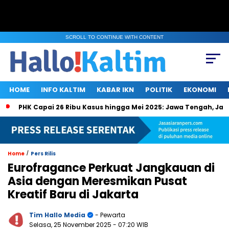
SCROLL TO CONTINUE WITH CONTENT
HOME
INFO KALTIM
KABAR IKN
POLITIK
EKONOMI
PHK Capai 26 Ribu Kasus hingga Mei 2025: Jawa Tengah, Jakarta,
/
Home
Pers Rilis
Eurofragance Perkuat Jangkauan di
Asia dengan Meresmikan Pusat
Kreatif Baru di Jakarta
Tim Hallo Media
- Pewarta
Selasa, 25 November 2025
- 07:20 WIB