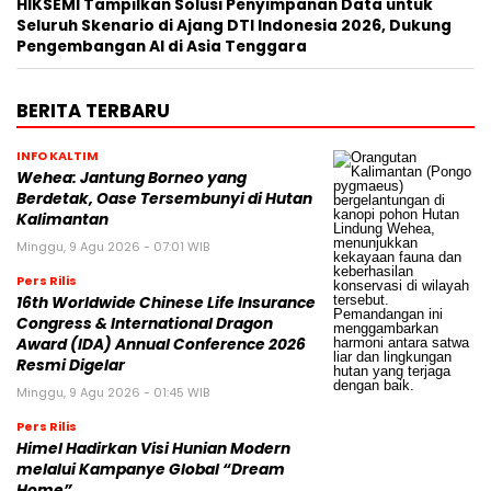
HIKSEMI Tampilkan Solusi Penyimpanan Data untuk
Seluruh Skenario di Ajang DTI Indonesia 2026, Dukung
Pengembangan AI di Asia Tenggara
BERITA TERBARU
INFO KALTIM
Wehea: Jantung Borneo yang
Berdetak, Oase Tersembunyi di Hutan
Kalimantan
Minggu, 9 Agu 2026 - 07:01 WIB
Pers Rilis
16th Worldwide Chinese Life Insurance
Congress & International Dragon
Award (IDA) Annual Conference 2026
Resmi Digelar
Minggu, 9 Agu 2026 - 01:45 WIB
Pers Rilis
Himel Hadirkan Visi Hunian Modern
melalui Kampanye Global “Dream
Home”