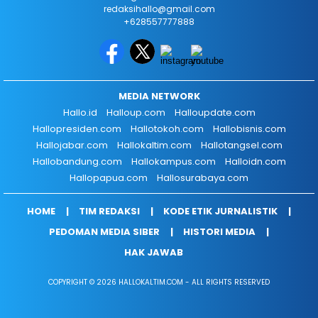
redaksihallo@gmail.com
+628557777888
MEDIA NETWORK
Hallo.id
Halloup.com
Halloupdate.com
Hallopresiden.com
Hallotokoh.com
Hallobisnis.com
Hallojabar.com
Hallokaltim.com
Hallotangsel.com
Hallobandung.com
Hallokampus.com
Halloidn.com
Hallopapua.com
Hallosurabaya.com
HOME
TIM REDAKSI
KODE ETIK JURNALISTIK
PEDOMAN MEDIA SIBER
HISTORI MEDIA
HAK JAWAB
COPYRIGHT © 2026 HALLOKALTIM.COM - ALL RIGHTS RESERVED