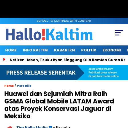
SCROLL TO CONTINUE WITH CONTENT
HOME
INFO KALTIM
KABAR IKN
POLITIK
EKONOMI
Netizen Heboh, Teuku Ryan Singgung Olla Ramlan Cuma Ka
/
Home
Pers Rilis
Huawei dan Sejumlah Mitra Raih
GSMA Global Mobile LATAM Award
atas Proyek Konservasi Jaguar di
Meksiko
Tim Hallo Media
- Pewarta