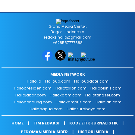
Graha Media Center,
Bogor - Indonesia
redaksihallo@gmail.com
+628557777888
MEDIA NETWORK
Hallo.id
Halloup.com
Halloupdate.com
Hallopresiden.com
Hallotokoh.com
Hallobisnis.com
Hallojabar.com
Hallokaltim.com
Hallotangsel.com
Hallobandung.com
Hallokampus.com
Halloidn.com
Hallopapua.com
Hallosurabaya.com
HOME
TIM REDAKSI
KODE ETIK JURNALISTIK
PEDOMAN MEDIA SIBER
HISTORI MEDIA