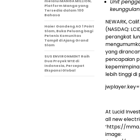
Unit pengg
melalui MANGA MILLION,
Platform Manga yang
keunggulan 
Tersedia dalam 100
Bahasa
NEWARK, Calif
Haier Gandeng AO 1 Point
(NASDAQ: LCID
Slam, Buka Peluang bagi
Petenis Komunitas
perangkat luna
Tampil di Ajang Grand
mengumumkan 
Slam
yang diranca
SUS ENVIRONMENT Raih
pencapaian pr
Dua Proyek WtE di
Indonesia, Percepat
kepemimpinan
Ekspansi Global
lebih tinggi di
jwplayer.key
At Lucid Inve
all new electri
‘https://mma
image: