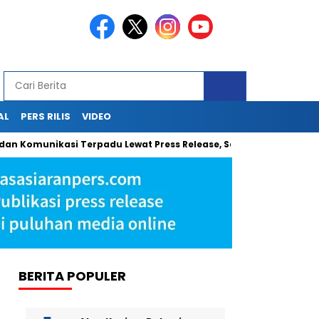
AL
PERS RILIS
VIDEO
omunikasi Terpadu Lewat Press Release, Sapulangit PR Kolaborasi
BERITA POPULER