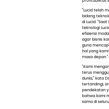
profitabilitas
"Lucid telah
bidang teknol
di Lucid. "Sa
teknologi Luc
efisiensi moda
agar bisnis k
guna mencapai
hal yang kami
masa depan."
"Kami mengang
terus menggu
dunia," kata D
tertandingi, 
pendekatan y
bahwa kami 
sama di seluru