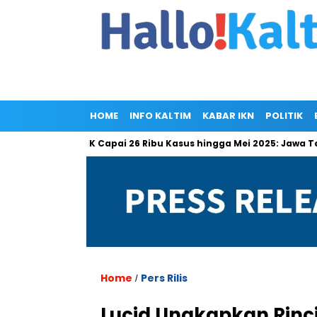
HOME
INFO KALTIM
KABAR IKN
POLITIK
akak
PHK Capai 26 Ribu Kasus hingga Mei 2025: Jawa Tengah
Home
Pers Rilis
/
Lucid Ungkapkan Rinci