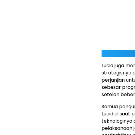
Lucid juga me
strategisnya 
perjanjian un
sebesar prog
setelah bebe
Semua pengum
Lucid di saa
teknologinya 
pelaksanaan 