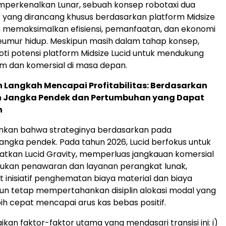
mperkenalkan Lunar, sebuah konsep robotaxi dua
yang dirancang khusus berdasarkan platform Midsize
n memaksimalkan efisiensi, pemanfaatan, dan ekonomi
eumur hidup. Meskipun masih dalam tahap konsep,
ti potensi platform Midsize Lucid untuk mendukung
om dan komersial di masa depan.
 Langkah Mencapai Profitabilitas: Berdasarkan
 Jangka Pendek dan Pertumbuhan yang Dapat
n
nkan bahwa strateginya berdasarkan pada
angka pendek. Pada tahun 2026, Lucid berfokus untuk
atkan Lucid Gravity, memperluas jangkauan komersial
jukan penawaran dan layanan perangkat lunak,
nisiatif penghematan biaya material dan biaya
un tetap mempertahankan disiplin alokasi modal yang
bih cepat mencapai arus kas bebas positif.
kan faktor-faktor utama yang mendasari transisi ini: i)