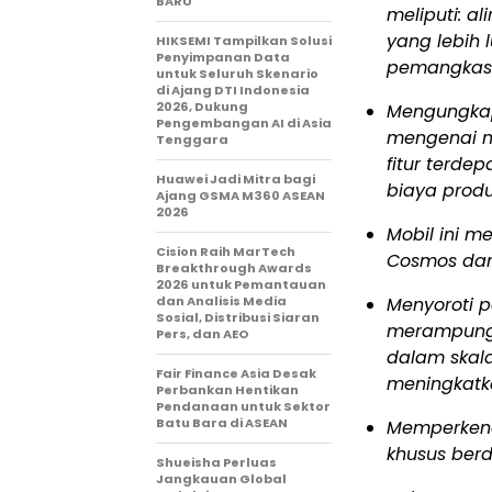
BARU
meliputi: a
yang lebih 
HIKSEMI Tampilkan Solusi
Penyimpanan Data
pemangkasa
untuk Seluruh Skenario
di Ajang DTI Indonesia
2026, Dukung
Mengungkapk
Pengembangan AI di Asia
mengenai m
Tenggara
fitur terde
Huawei Jadi Mitra bagi
biaya produ
Ajang GSMA M360 ASEAN
2026
Mobil ini m
Cision Raih MarTech
Cosmos dan
Breakthrough Awards
2026 untuk Pemantauan
dan Analisis Media
Menyoroti 
Sosial, Distribusi Siaran
merampungk
Pers, dan AEO
dalam skal
Fair Finance Asia Desak
meningkatk
Perbankan Hentikan
Pendanaan untuk Sektor
Batu Bara di ASEAN
Memperkena
khusus berd
Shueisha Perluas
Jangkauan Global