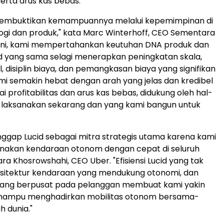
 serta arus kas bebas.
 membuktikan kemampuannya melalui kepemimpinan di
ogi dan produk," kata Marc Winterhoff, CEO Sementara
at ini, kami mempertahankan keutuhan DNA produk dan
id yang sama selagi menerapkan peningkatan skala,
l, disiplin biaya, dan pemangkasan biaya yang signifikan
ami semakin hebat dengan arah yang jelas dan kredibel
 profitabilitas dan arus kas bebas, didukung oleh hal-
 laksanakan sekarang dan yang kami bangun untuk
gap Lucid sebagai mitra strategis utama karena kami
nakan kendaraan otonom dengan cepat di seluruh
ara Khosrowshahi, CEO Uber. "Efisiensi Lucid yang tak
arsitektur kendaraan yang mendukung otonomi, dan
ang berpusat pada pelanggan membuat kami yakin
mampu menghadirkan mobilitas otonom bersama-
h dunia."