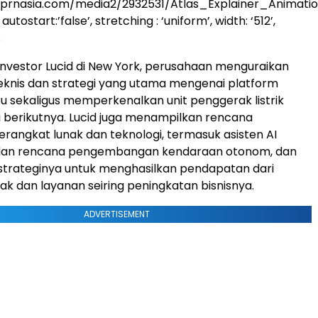
.prnasia.com/media2/2932531/Atlas_Explainer_Animati
utostart:’false’, stretching : ‘uniform’, width: ‘512’,
;
nvestor Lucid di New York, perusahaan menguraikan
eknis dan strategi yang utama mengenai platform
ru sekaligus memperkenalkan unit penggerak listrik
i berikutnya. Lucid juga menampilkan rencana
angkat lunak dan teknologi, termasuk asisten AI
dan rencana pengembangan kendaraan otonom, dan
trateginya untuk menghasilkan pendapatan dari
ak dan layanan seiring peningkatan bisnisnya.
ADVERTISEMENT