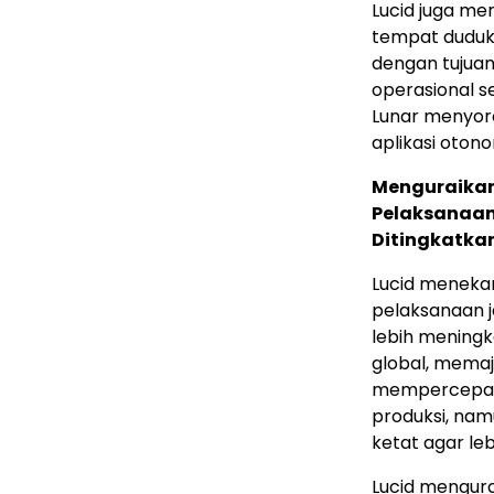
Lucid juga me
tempat duduk 
dengan tujua
operasional s
Lunar menyoro
aplikasi oton
Menguraikan
Pelaksanaan
Ditingkatka
Lucid meneka
pelaksanaan j
lebih meningk
global, mema
mempercepat i
produksi, nam
ketat agar le
Lucid mengurai