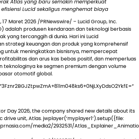
erak Atlas yang baru semakin memperkuat
efisiensi Lucid sekaligus menghemat biaya
.
,
17 Maret 2026
/PRNewswire/ – Lucid Group, Inc.
) adalah produsen kendaraan dan teknologi berbasis
k yang tercanggih di dunia. Hari ini Lucid
strategi keuangan dan produk yang komprehensif
ng untuk meningkatkan bisnisnya, mempercepat
ofitabilitas dan arus kas bebas positif, dan memperluas
 teknologinya ke segmen premium dengan volume
 pasar otomotif global.
=”3Fznr2BGJZtpwZmA+81lm048ks6+0NjLXyDdsO2YkfE=”
stor Day 2026, the company shared new details about its
c drive unit, Atlas.
jwplayer(‘myplayer1’).setup({file:
.prnasia.com/media2/2932531/Atlas_Explainer_Animatio