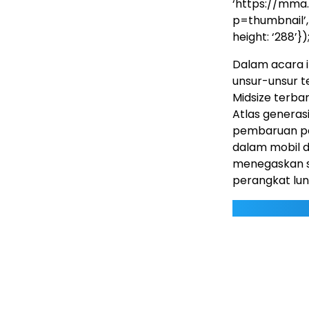
‘https://mma
p=thumbnail’, a
height: ‘288’})
Dalam acara i
unsur-unsur t
Midsize terba
Atlas generas
pembaruan per
dalam mobil 
menegaskan s
perangkat lun