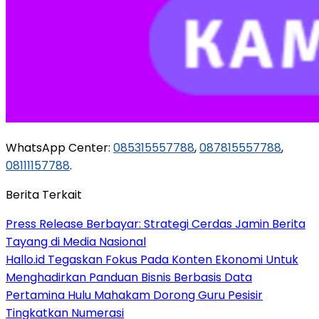
WhatsApp Center:
085315557788
,
087815557788
,
08111157788
.
Berita Terkait
Press Release Berbayar: Strategi Cerdas Jamin Berita
Tayang di Media Nasional
Hallo.id Tegaskan Fokus Pada Konten Ekonomi Untuk
Menghadirkan Panduan Bisnis Berbasis Data
Pertamina Hulu Mahakam Dorong Guru Pesisir
Tingkatkan Numerasi