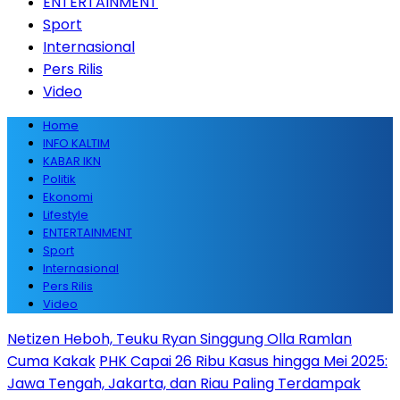
ENTERTAINMENT
Sport
Internasional
Pers Rilis
Video
Home
INFO KALTIM
KABAR IKN
Politik
Ekonomi
Lifestyle
ENTERTAINMENT
Sport
Internasional
Pers Rilis
Video
Netizen Heboh, Teuku Ryan Singgung Olla Ramlan
Cuma Kakak
PHK Capai 26 Ribu Kasus hingga Mei 2025:
Jawa Tengah, Jakarta, dan Riau Paling Terdampak