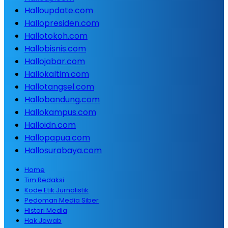
Halloupdate.com
Hallopresiden.com
Hallotokoh.com
Hallobisnis.com
Hallojabar.com
Hallokaltim.com
Hallotangsel.com
Hallobandung.com
Hallokampus.com
Halloidn.com
Hallopapua.com
Hallosurabaya.com
Home
Tim Redaksi
Kode Etik Jurnalistik
Pedoman Media Siber
Histori Media
Hak Jawab