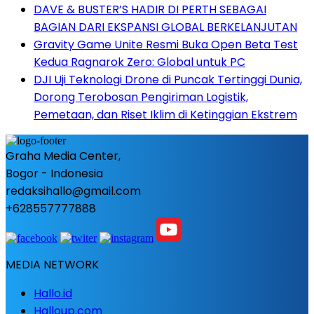
DAVE & BUSTER’S HADIR DI PERTH SEBAGAI
BAGIAN DARI EKSPANSI GLOBAL BERKELANJUTAN
Gravity Game Unite Resmi Buka Open Beta Test
Kedua Ragnarok Zero: Global untuk PC
DJI Uji Teknologi Drone di Puncak Tertinggi Dunia,
Dorong Terobosan Pengiriman Logistik,
Pemetaan, dan Riset Iklim di Ketinggian Ekstrem
Graha Media Center,
Bogor - Indonesia
redaksihallo@gmail.com
+628557777888
MEDIA NETWORK
Hallo.id
Halloup.com