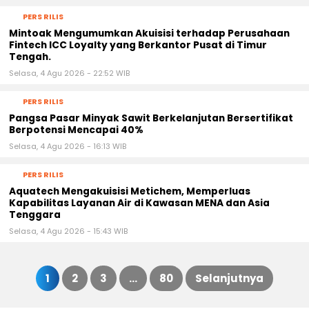
PERS RILIS
Mintoak Mengumumkan Akuisisi terhadap Perusahaan
Fintech ICC Loyalty yang Berkantor Pusat di Timur
Tengah.
Selasa, 4 Agu 2026 - 22:52 WIB
PERS RILIS
Pangsa Pasar Minyak Sawit Berkelanjutan Bersertifikat
Berpotensi Mencapai 40%
Selasa, 4 Agu 2026 - 16:13 WIB
PERS RILIS
Aquatech Mengakuisisi Metichem, Memperluas
Kapabilitas Layanan Air di Kawasan MENA dan Asia
Tenggara
Selasa, 4 Agu 2026 - 15:43 WIB
1
2
3
…
80
Selanjutnya
Paginasi