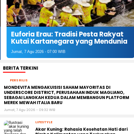
Euforia Erau: Tradisi Pesta Rakyat
Kutai Kartanegara yang Mendunia
Jumat, 7 Agu 2026 - 07:00 WIB
BERITA TERKINI
PERS RILIS
MONDEVITA MENGAKUISISI SAHAM MAYORITAS DI
UNDERSCORE DISTRICT, PERUSAHAAN INDUK MAGLIANO,
SEBAGAI LANGKAH KEDUA DALAM MEMBANGUN PLATFORM
MEREK MEWAH ITALIA BARU
Jumat, 7 Agu 2026 - 09:32 WIB
LIFESTYLE
Akar Kuning: Rahasia Kesehatan Hati dari