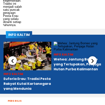
INFO KALTIM
INFO KALTIM
‹
›
Wehea: Jantung Borneo
yang Terlupakan, Penjaga
Hutan Purba Kalimantan
INFO KALTIM
Euforia Erau: Tradisi Pesta
Rakyat Kutai Kartanegara
yang Mendunia
PERS RILIS