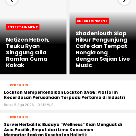
ENTERTAINMENT
ENTERTAINMENT
Shadenlouth Siap
Netizen Heboh,
Hibur Pengunjung
Teuku Ryan
Cafe dan Tempat
Singgung Olla
Nongkrong
Ramlan Cuma
dengan Sajian Live
Kakak
Music
PERS RILIS
Lockton Memperkenalkan Lockton SAGE: Platform
Kecerdasan Perusahaan Terpadu Pertama di Industri
Rabu, 5 Agu 2026 - 04:12 WIB
PERS RILIS
Survei Herbalife: Budaya “Wellness” Kian Menguat di
Asia Pasifik, Empat dari Lima Konsumen
Memprioritaskan Kesehatan Holistik