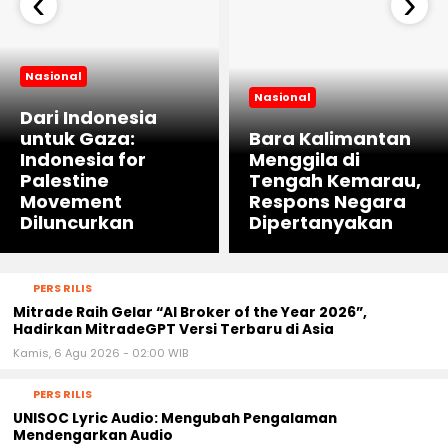
‹
›
Nasional
Nasional
Dari Indonesia
untuk Gaza:
Bara Kalimantan
Indonesia for
Menggila di
Palestine
Tengah Kemarau,
Movement
Respons Negara
Diluncurkan
Dipertanyakan
PERS RILIS
Mitrade Raih Gelar “AI Broker of the Year 2026”,
Hadirkan MitradeGPT Versi Terbaru di Asia
Kamis, 6 Agu 2026 - 02:00 WIB
PERS RILIS
UNISOC Lyric Audio: Mengubah Pengalaman
Mendengarkan Audio