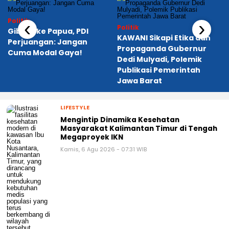
Politik
‹
›
Politik
Gibran ke Papua, PDI
KAWANI Sikapi Etika dan
Perjuangan: Jangan
Propaganda Gubernur
Cuma Modal Gaya!
a
Dedi Mulyadi, Polemik
Publikasi Pemerintah
Jawa Barat
LIFESTYLE
Mengintip Dinamika Kesehatan
Masyarakat Kalimantan Timur di Tengah
Megaproyek IKN
Kamis, 6 Agu 2026 - 07:31 WIB