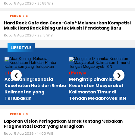
Rabu, 5 Agu 2026 - 23:58 WIB
PERS RILIS
Hard Rock Cafe dan Coca-Cola® Meluncurkan Kompetisi
Musik Hard Rock Rising untuk Musisi Pendatang Baru
Rabu, 5 Agu 2026 - 22:15 WIB
LIFESTYLE
‹
›
Lifestyle
Lifestyle
Akar Kuning: Rahasia
Mengintip Dinamika
Kesehatan Hati dari Rimba
Kesehatan Masyarakat
Kalimantan yang
Kalimantan Timur di
Terlupakan
Tengah Megaproyek IKN
PERS RILIS
Laporan Cision Peringatkan Merek tentang ‘Jebakan
Fragmentasi Data’ yang Merugikan
Rabu, 5 Agu 2026 - 14:00 WIB