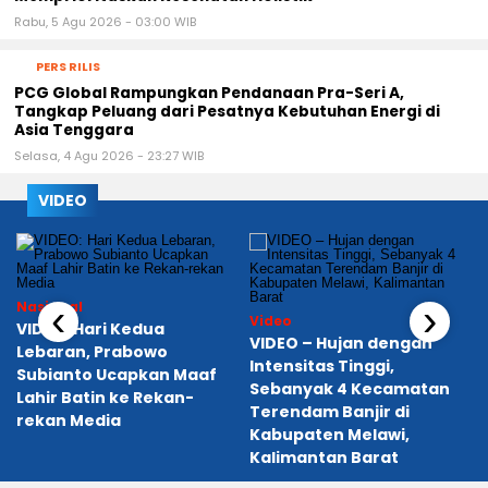
Rabu, 5 Agu 2026 - 03:00 WIB
PERS RILIS
PCG Global Rampungkan Pendanaan Pra-Seri A,
Tangkap Peluang dari Pesatnya Kebutuhan Energi di
Asia Tenggara
Selasa, 4 Agu 2026 - 23:27 WIB
VIDEO
‹
›
Nasional
Video
VIDEO: Hari Kedua
VIDEO – Hujan dengan
Lebaran, Prabowo
Intensitas Tinggi,
Subianto Ucapkan Maaf
Sebanyak 4 Kecamatan
a
Lahir Batin ke Rekan-
Terendam Banjir di
rekan Media
Kabupaten Melawi,
Kalimantan Barat