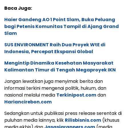
Baca Juga:
Haier Gandeng AO 1 Point Slam, Buka Peluang
bagi Petenis Komunitas Tampil di Ajang Grand
Slam
SUS ENVIRONMENT Raih Dua Proyek WtE di
Indonesia, Percepat Ekspansi Global
Mengintip Dinamika Kesehatan Masyarakat
Kalimantan Timur di Tengah Megaproyek IKN
Jangan lewatkan juga menyimak berita dan
informasi terkini mengenai politik, hukum, dan
nasional melalui media
Terkinipost.com
dan
Hariancirebon.com
Sedangkan untuk publikasi press release serentak di
puluhan media lainnya, klik
Rilisbisnis.com
(khusus
media ekbis) dan
Jasasiaranpers.com
(media