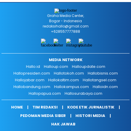
Graha Media Center,
Bogor - Indonesia
redaksihallo@gmail.com
+628557777888
MEDIA NETWORK
Hallo.id
Halloup.com
Halloupdate.com
Hallopresiden.com
Hallotokoh.com
Hallobisnis.com
Hallojabar.com
Hallokaltim.com
Hallotangsel.com
Hallobandung.com
Hallokampus.com
Halloidn.com
Hallopapua.com
Hallosurabaya.com
HOME
TIM REDAKSI
KODE ETIK JURNALISTIK
PEDOMAN MEDIA SIBER
HISTORI MEDIA
HAK JAWAB