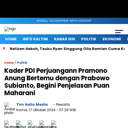
SCROLL TO CONTINUE WITH CONTENT
HOME
INFO KALTIM
KABAR IKN
POLITIK
EKONOMI
Netizen Heboh, Teuku Ryan Singgung Olla Ramlan Cuma Ka
/
Home
Politik
Kader PDI Perjuangann Pramono
Anung Bertemu dengan Prabowo
Subianto, Begini Penjelasan Puan
Maharani
Tim Hallo Media
- Pewarta
Kamis, 17 Oktober 2024
- 07:29 WIB