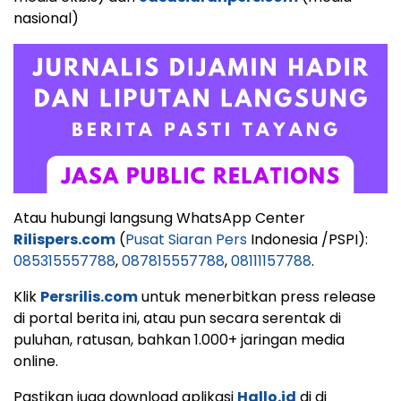
nasional)
Atau hubungi langsung WhatsApp Center
Rilispers.com
(
Pusat Siaran Pers
Indonesia /PSPI):
085315557788
,
087815557788
,
08111157788
.
Klik
Persrilis.com
untuk menerbitkan press release
di portal berita ini, atau pun secara serentak di
puluhan, ratusan, bahkan 1.000+ jaringan media
online.
Pastikan juga download aplikasi
Hallo.id
di di