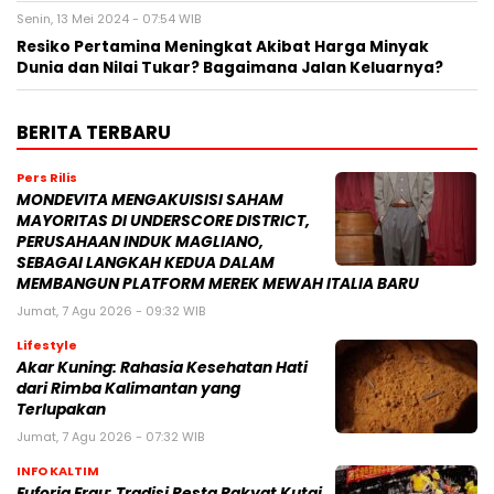
Senin, 13 Mei 2024 - 07:54 WIB
Resiko Pertamina Meningkat Akibat Harga Minyak
Dunia dan Nilai Tukar? Bagaimana Jalan Keluarnya?
BERITA TERBARU
Pers Rilis
MONDEVITA MENGAKUISISI SAHAM
MAYORITAS DI UNDERSCORE DISTRICT,
PERUSAHAAN INDUK MAGLIANO,
SEBAGAI LANGKAH KEDUA DALAM
MEMBANGUN PLATFORM MEREK MEWAH ITALIA BARU
Jumat, 7 Agu 2026 - 09:32 WIB
Lifestyle
Akar Kuning: Rahasia Kesehatan Hati
dari Rimba Kalimantan yang
Terlupakan
Jumat, 7 Agu 2026 - 07:32 WIB
INFO KALTIM
Euforia Erau: Tradisi Pesta Rakyat Kutai