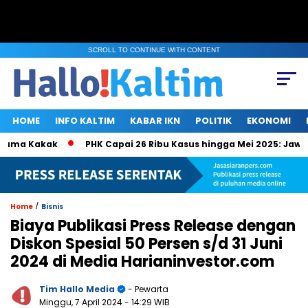
SCROLL TO CONTINUE WITH CONTENT
HOME
INFO KALTIM
KABAR IKN
POLITIK
EKONOMI
uma Kakak
PHK Capai 26 Ribu Kasus hingga Mei 2025: Jawa Te
/
Home
Bisnis
Biaya Publikasi Press Release dengan
Diskon Spesial 50 Persen s/d 31 Juni
2024 di Media Harianinvestor.com
Tim Hallo Media
- Pewarta
Minggu, 7 April 2024
- 14:29 WIB