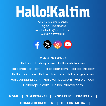
Graha Media Center,
Bogor - Indonesia
redaksihallo@gmail.com
+628557777888
MEDIA NETWORK
Hallo.id
Halloup.com
Halloupdate.com
Hallopresiden.com
Hallotokoh.com
Hallobisnis.com
Hallojabar.com
Hallokaltim.com
Hallotangsel.com
Hallobandung.com
Hallokampus.com
Halloidn.com
Hallopapua.com
Hallosurabaya.com
HOME
TIM REDAKSI
KODE ETIK JURNALISTIK
PEDOMAN MEDIA SIBER
HISTORI MEDIA