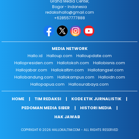
Graha Media Center,
Bogor - Indonesia
redaksihallo@gmail.com
+628557777888
MEDIA NETWORK
Hallo.id
Halloup.com
Halloupdate.com
Hallopresiden.com
Hallotokoh.com
Hallobisnis.com
Hallojabar.com
Hallokaltim.com
Hallotangsel.com
Hallobandung.com
Hallokampus.com
Halloidn.com
Hallopapua.com
Hallosurabaya.com
HOME
TIM REDAKSI
KODE ETIK JURNALISTIK
PEDOMAN MEDIA SIBER
HISTORI MEDIA
HAK JAWAB
COPYRIGHT © 2026 HALLOKALTIM.COM - ALL RIGHTS RESERVED