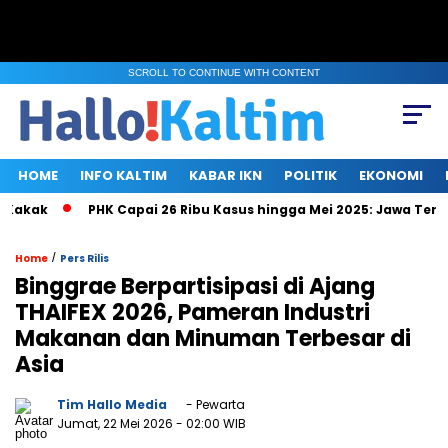
SCROLL TO CONTINUE WITH CONTENT
HOME
INFO KALTIM
KABAR IKN
POLITIK
EKONOMI
kak
PHK Capai 26 Ribu Kasus hingga Mei 2025: Jawa Tengah, 
/
Home
Pers Rilis
Binggrae Berpartisipasi di Ajang
THAIFEX 2026, Pameran Industri
Makanan dan Minuman Terbesar di
Asia
Tim Hallo Media
- Pewarta
Jumat, 22 Mei 2026
- 02:00 WIB