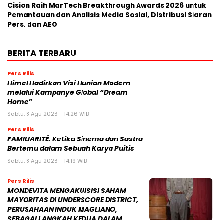
Cision Raih MarTech Breakthrough Awards 2026 untuk
Pemantauan dan Analisis Media Sosial, Distribusi Siaran
Pers, dan AEO
BERITA TERBARU
Pers Rilis
Himel Hadirkan Visi Hunian Modern
melalui Kampanye Global “Dream
Home”
Sabtu, 8 Agu 2026 - 14:26 WIB
Pers Rilis
FAMILIARITÉ: Ketika Sinema dan Sastra
Bertemu dalam Sebuah Karya Puitis
Sabtu, 8 Agu 2026 - 14:19 WIB
Pers Rilis
MONDEVITA MENGAKUISISI SAHAM
MAYORITAS DI UNDERSCORE DISTRICT,
PERUSAHAAN INDUK MAGLIANO,
SEBAGAI LANGKAH KEDUA DALAM