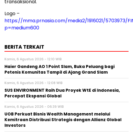
transaksional.
Logo –
https://mma.prnasia.com/media2/1916021/5703973/F
p=medium600
BERITA TERKAIT
Kamis, 6 Agustus 2026 - 12:10 WIB
Haier Gandeng AO 1 Point Slam, Buka Peluang bagi
Petenis Komunitas Tampil di Ajang Grand Slam
Kamis, 6 Agustus 2026 - 12:08 WIB
SUS ENVIRONMENT Raih Dua Proyek WtE di Indonesia,
Percepat Ekspansi Global
Kamis, 6 Agustus 2026 - 06:39 WIB
UOB Perkuat Bisnis Wealth Management melalui
Kemitraan Distribusi Strategis dengan Allianz Global
Investors