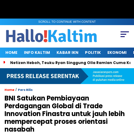
SCROLL TO CONTINUE WITH CONTENT
HOME
INFO KALTIM
KABAR IKN
POLITIK
EKONOMI
Netizen Heboh, Teuku Ryan Singgung Olla Ramlan Cuma Ka
/
Home
Pers Rilis
BNI Satukan Pembiayaan
Perdagangan Global di Trade
Innovation Finastra untuk jauh lebih
mempercepat proses orientasi
nasabah