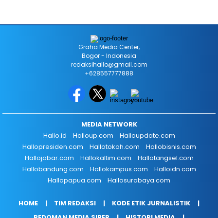
Graha Media Center,
Bogor - Indonesia
redaksihallo@gmail.com
+628557777888
MEDIA NETWORK
Hallo.id
Halloup.com
Halloupdate.com
Hallopresiden.com
Hallotokoh.com
Hallobisnis.com
Hallojabar.com
Hallokaltim.com
Hallotangsel.com
Hallobandung.com
Hallokampus.com
Halloidn.com
Hallopapua.com
Hallosurabaya.com
HOME
TIM REDAKSI
KODE ETIK JURNALISTIK
PEDOMAN MEDIA SIBER
HISTORI MEDIA