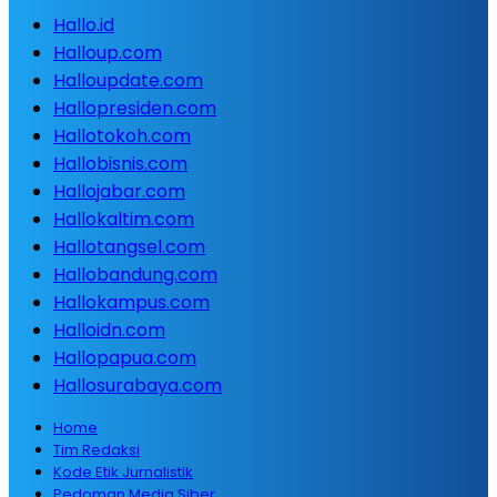
Hallo.id
Halloup.com
Halloupdate.com
Hallopresiden.com
Hallotokoh.com
Hallobisnis.com
Hallojabar.com
Hallokaltim.com
Hallotangsel.com
Hallobandung.com
Hallokampus.com
Halloidn.com
Hallopapua.com
Hallosurabaya.com
Home
Tim Redaksi
Kode Etik Jurnalistik
Pedoman Media Siber