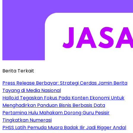
Berita Terkait
Press Release Berbayar: Strategi Cerdas Jamin Berita
Tayang di Media Nasional
Hallo.id Tegaskan Fokus Pada Konten Ekonomi Untuk
Menghadirkan Panduan Bisnis Berbasis Data
Pertamina Hulu Mahakam Dorong Guru Pesisir
Tingkatkan Numerasi
PHSS Latih Pemuda Muara Badak Ilir Jadi Rigger Andal