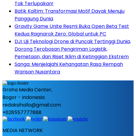
Tak Terlupakan!
Batik Kaltim: Transformasi Motif Dayak Menuju
Panggung Dunia
Gravity Game Unite Resmi Buka Open Beta Test
Kedua Ragnarok Zero: Global untuk PC
DJI Uji Teknologi Drone di Puncak Tertinggi Dunia,
Dorong Terobosan Pengiriman Logistik,
Pemetaan, dan Riset Iklim di Ketinggian Ekstrem
Sanga: Menjelajahi Kehangatan Rasa Rempah
Warisan Nusantara
Graha Media Center,
Bogor - Indonesia
redaksihallo@gmail.com
+628557777888
MEDIA NETWORK