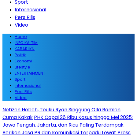
Sport
Internasional
Pers Rilis
Video
Home
INFO KALTIM
KABAR IKN
Politik
Ekonomi
Lifestyle
ENTERTAINMENT
Sport
Internasional
Pers Rilis
Video
Netizen Heboh, Teuku Ryan Singgung Olla Ramlan
Cuma Kakak
PHK Capai 26 Ribu Kasus hingga Mei 2025:
Jawa Tengah, Jakarta, dan Riau Paling Terdampak
Berikan Jasa PR dan Komunikasi Terpadu Lewat Press