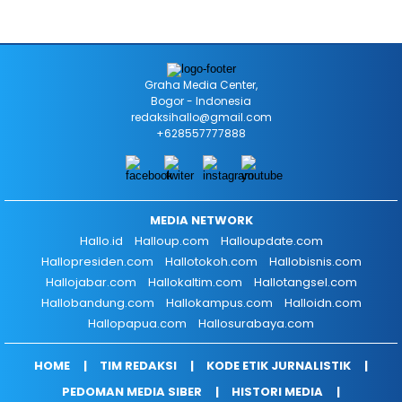
Graha Media Center,
Bogor - Indonesia
redaksihallo@gmail.com
+628557777888
MEDIA NETWORK
Hallo.id
Halloup.com
Halloupdate.com
Hallopresiden.com
Hallotokoh.com
Hallobisnis.com
Hallojabar.com
Hallokaltim.com
Hallotangsel.com
Hallobandung.com
Hallokampus.com
Halloidn.com
Hallopapua.com
Hallosurabaya.com
HOME
TIM REDAKSI
KODE ETIK JURNALISTIK
PEDOMAN MEDIA SIBER
HISTORI MEDIA