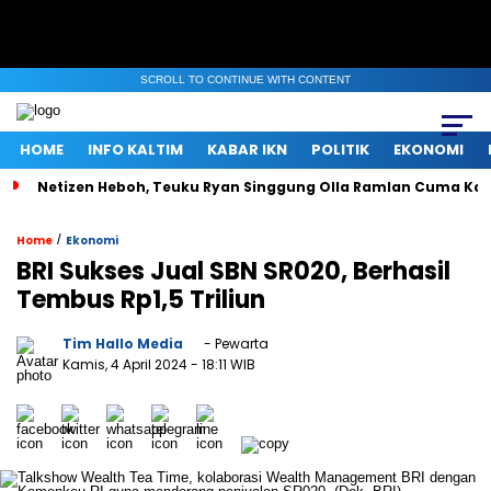
SCROLL TO CONTINUE WITH CONTENT
HOME
INFO KALTIM
KABAR IKN
POLITIK
EKONOMI
Netizen Heboh, Teuku Ryan Singgung Olla Ramlan Cuma Ka
/
Home
Ekonomi
BRI Sukses Jual SBN SR020, Berhasil
Tembus Rp1,5 Triliun
Tim Hallo Media
- Pewarta
Kamis, 4 April 2024
- 18:11 WIB