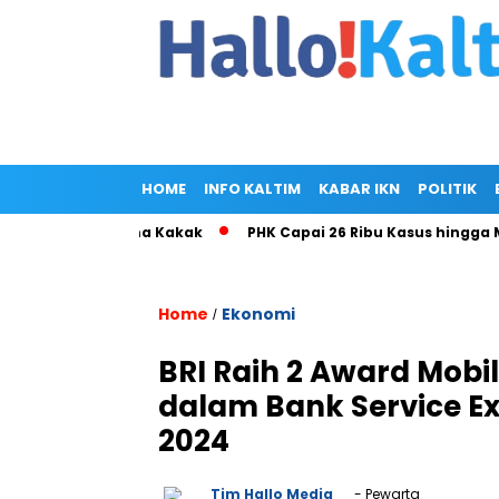
HOME
INFO KALTIM
KABAR IKN
POLITIK
 Ramlan Cuma Kakak
PHK Capai 26 Ribu Kasus hingga Mei 202
Home
Ekonomi
/
BRI Raih 2 Award Mobi
dalam Bank Service Ex
2024
Tim Hallo Media
- Pewarta