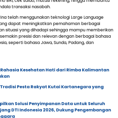
mo BRI, cek saldo, mutasi rekening, hingga membantu
dala transaksi nasabah.
abrina telah menggunakan teknologi Large Language
yang dapat meningkatkan pemahaman berbagai
an situasi yang dihadapi sehingga mampu memberikan
semakin presisi dan relevan dengan berbagai bahasa
sia, seperti bahasa Jawa, Sunda, Padang, dan
 Rahasia Kesehatan Hati dari Rimba Kalimantan
akan
: Tradisi Pesta Rakyat Kutai Kartanegara yang
pilkan Solusi Penyimpanan Data untuk Seluruh
 Ajang DTI Indonesia 2026, Dukung Pengembangan
enggara