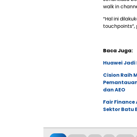
walk in chann
“Hal ini dila
touchpoints”,
Baca Juga:
Huawei Jadi
Cision Raih
Pemantauan d
dan AEO
Fair Financ
Sektor Batu 