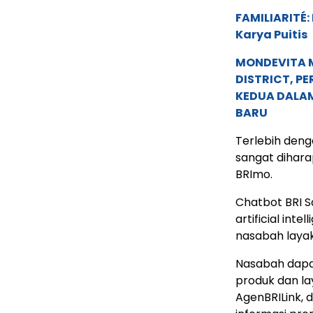
FAMILIARITÉ
Karya Puitis
MONDEVITA 
DISTRICT, P
KEDUA DALA
BARU
Terlebih deng
sangat dihara
BRImo.
Chatbot BRI S
artificial int
nasabah laya
Nasabah dapa
produk dan lay
AgenBRILink, 