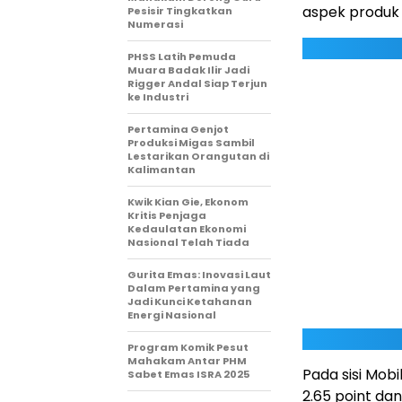
aspek produk d
Pesisir Tingkatkan
Numerasi
PHSS Latih Pemuda
Muara Badak Ilir Jadi
Rigger Andal Siap Terjun
ke Industri
Pertamina Genjot
Produksi Migas Sambil
Lestarikan Orangutan di
Kalimantan
Kwik Kian Gie, Ekonom
Kritis Penjaga
Kedaulatan Ekonomi
Nasional Telah Tiada
Gurita Emas: Inovasi Laut
Dalam Pertamina yang
Jadi Kunci Ketahanan
Energi Nasional
Program Komik Pesut
Mahakam Antar PHM
Pada sisi Mob
Sabet Emas ISRA 2025
2.65 point dan