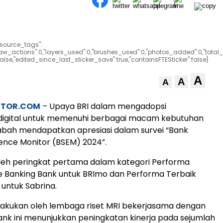
"source_tags":
draw_actions":0,"layers_used":0,"brushes_used":0,"photos_added":0,"total_
r":false,"edited_since_last_sticker_save":true,"containsFTESticker":false}
A
A
A
STOR.COM
– Upaya BRI dalam mengadopsi
 digital untuk memenuhi berbagai macam kebutuhan
abah mendapatkan apresiasi dalam survei “Bank
lence Monitor (BSEM) 2024”.
eh peringkat pertama dalam kategori Performa
e Banking Bank untuk BRImo dan Performa Terbaik
untuk Sabrina.
ilakukan oleh lembaga riset MRI bekerjasama dengan
ank ini menunjukkan peningkatan kinerja pada sejumlah