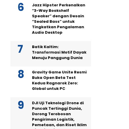
Jazz Hipster Perkenalkan
“3-Way Bookshelf
Speaker” dengan Desain
“Sealed Bass” untuk
Tingkatkan Pengalaman
Audio Desktop
Batik Kaltim:
Transformasi Motif Dayak
Menuju Panggung Dunia
Gravity Game Unite Resmi
Buka Open Beta Test
Kedua Ragnarok Zero:
Global untuk PC
DJI Uji Teknologi Drone di
Puncak Tertinggi Dunia,
Dorong Terobosan
Pengiriman Logistik,
Pemetaan, dan Riset Iklim