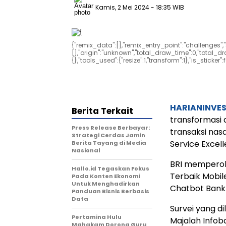
Kamis, 2 Mei 2024
- 18:35 WIB
{"remix_data":[],"remix_entry_point":"challenges",
[],"origin":"unknown","total_draw_time":0,"total_
{},"tools_used":{"resize":1,"transform":1},"is_sticke
HARIANINVE
Berita Terkait
transformasi
Press Release Berbayar:
transaksi nas
Strategi Cerdas Jamin
Service Excel
Berita Tayang di Media
Nasional
BRI memperol
Hallo.id Tegaskan Fokus
Terbaik Mobil
Pada Konten Ekonomi
Untuk Menghadirkan
Chatbot Bank 
Panduan Bisnis Berbasis
Data
Survei yang d
Pertamina Hulu
Majalah Infob
Mahakam Dorong Guru