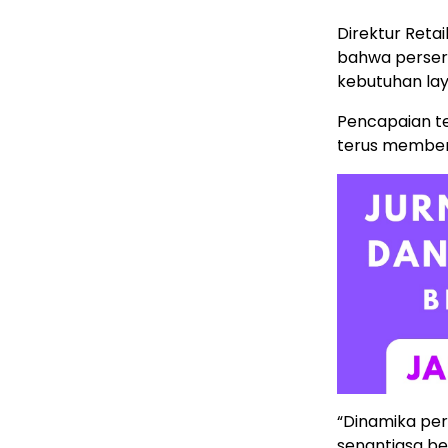
Direktur Reta
bahwa perser
kebutuhan la
Pencapaian te
terus member
“Dinamika pe
senantiasa be