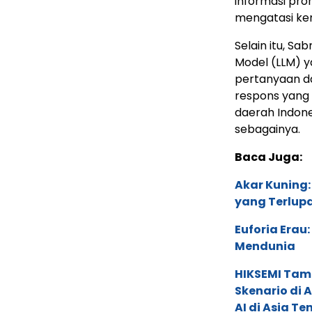
informasi pro
mengatasi ken
Selain itu, S
Model (LLM) 
pertanyaan d
respons yang 
daerah Indone
sebagainya.
Baca Juga:
Akar Kuning:
yang Terlup
Euforia Erau
Mendunia
HIKSEMI Tam
Skenario di
AI di Asia T