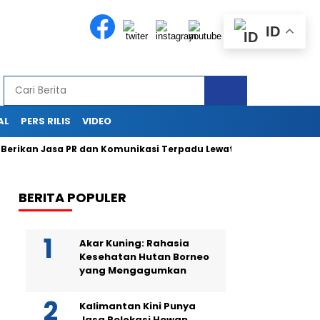
ID
AL
PERS RILIS
VIDEO
n Jasa PR dan Komunikasi Terpadu Lewat Press Release, Sapulangi
BERITA POPULER
Akar Kuning: Rahasia
Kesehatan Hutan Borneo
yang Mengagumkan
Kalimantan Kini Punya
Jasa Relokasi Hewan