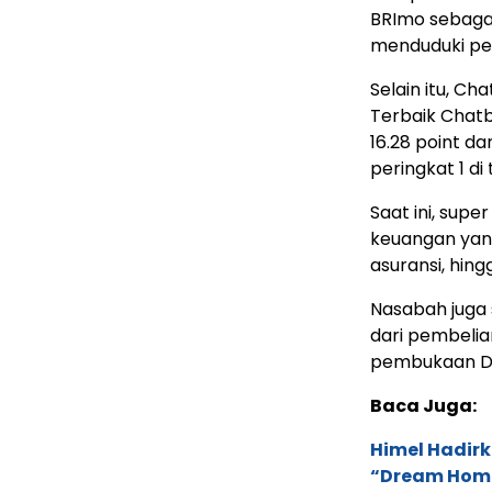
BRImo sebagai
menduduki per
Selain itu, C
Terbaik Chatb
16.28 point d
peringkat 1 di
Saat ini, sup
keuangan yang
asuransi, hing
Nasabah juga 
dari pembelia
pembukaan De
Baca Juga:
Himel Hadirk
“Dream Hom