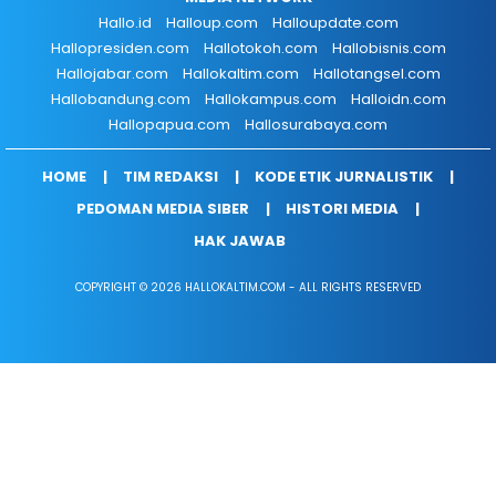
Hallo.id
Halloup.com
Halloupdate.com
Hallopresiden.com
Hallotokoh.com
Hallobisnis.com
Hallojabar.com
Hallokaltim.com
Hallotangsel.com
Hallobandung.com
Hallokampus.com
Halloidn.com
Hallopapua.com
Hallosurabaya.com
HOME
TIM REDAKSI
KODE ETIK JURNALISTIK
PEDOMAN MEDIA SIBER
HISTORI MEDIA
HAK JAWAB
COPYRIGHT © 2026 HALLOKALTIM.COM - ALL RIGHTS RESERVED