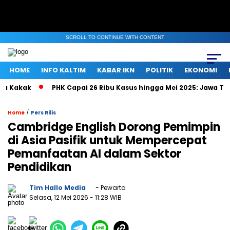
SCROLL TO CONTINUE WITH CONTENT
HOME
INFO KALTIM
KABAR IKN
POLITIK
EKONOMI
kak
PHK Capai 26 Ribu Kasus hingga Mei 2025: Jawa Tengah,
/
Home
Pers Rilis
Cambridge English Dorong Pemimpin
di Asia Pasifik untuk Mempercepat
Pemanfaatan AI dalam Sektor
Pendidikan
Tim Hallo Media
- Pewarta
Selasa, 12 Mei 2026
- 11:28 WIB