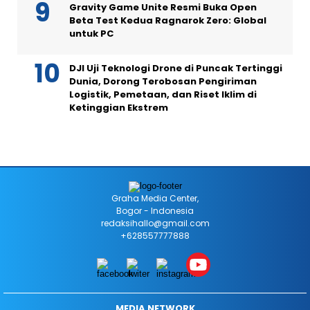
Gravity Game Unite Resmi Buka Open
Beta Test Kedua Ragnarok Zero: Global
untuk PC
DJI Uji Teknologi Drone di Puncak Tertinggi
Dunia, Dorong Terobosan Pengiriman
Logistik, Pemetaan, dan Riset Iklim di
Ketinggian Ekstrem
Graha Media Center,
Bogor - Indonesia
redaksihallo@gmail.com
+628557777888
MEDIA NETWORK