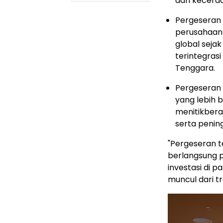
dan kecerda
Pergeseran 
perusahaan 
global seja
terintegrasi
Tenggara.
Pergeseran
yang lebih 
menitikberat
serta penin
"Pergeseran t
berlangsung pa
investasi di 
muncul dari t