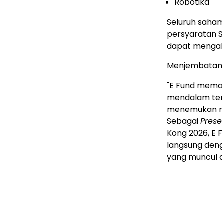
Robotika
Seluruh saham
persyaratan S
dapat mengaks
Menjembatani 
"E Fund mema
mendalam ter
menemukan nila
Sebagai
Prese
Kong 2026, E 
langsung den
yang muncul d