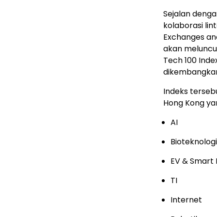
Sejalan deng
kolaborasi li
Exchanges and
akan meluncur
Tech 100 Inde
dikembangkan 
Indeks terseb
Hong Kong ya
AI
Bioteknolog
EV & Smart 
TI
Internet