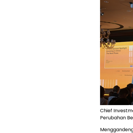
Chief Investme
Perubahan Bes
Menggandeng 