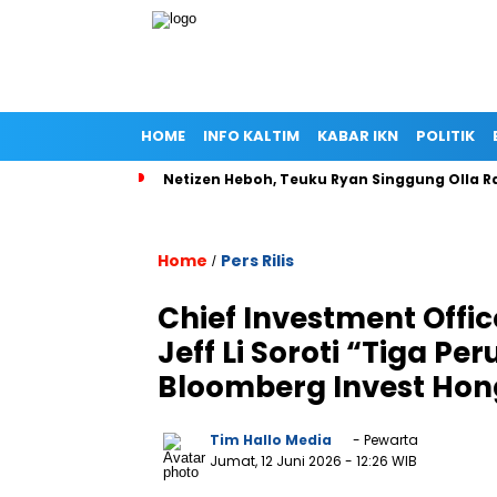
HOME
INFO KALTIM
KABAR IKN
POLITIK
Netizen Heboh, Teuku Ryan Singgung Olla
Home
Pers Rilis
/
Chief Investment Office
Jeff Li Soroti “Tiga P
Bloomberg Invest Hon
Tim Hallo Media
- Pewarta
Jumat, 12 Juni 2026
- 12:26 WIB