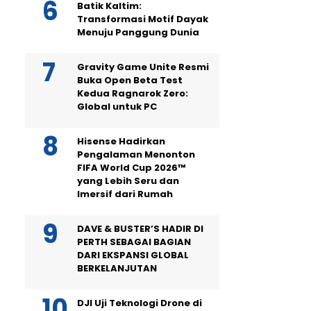
Batik Kaltim:
Transformasi Motif Dayak
Menuju Panggung Dunia
Gravity Game Unite Resmi
Buka Open Beta Test
Kedua Ragnarok Zero:
Global untuk PC
Hisense Hadirkan
Pengalaman Menonton
FIFA World Cup 2026™
yang Lebih Seru dan
Imersif dari Rumah
DAVE & BUSTER’S HADIR DI
PERTH SEBAGAI BAGIAN
DARI EKSPANSI GLOBAL
BERKELANJUTAN
DJI Uji Teknologi Drone di