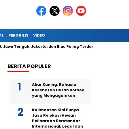
AL
PERS RILIS
VIDEO
5: Jawa Tengah, Jakarta, dan Riau Paling Terdampak
Berikan
BERITA POPULER
Akar Kuning: Rahasia
Kesehatan Hutan Borneo
yang Mengagumkan
Kalimantan Kini Punya
Jasa Relokasi Hewan
Peliharaan Berstandar
Internasional, Legal dan