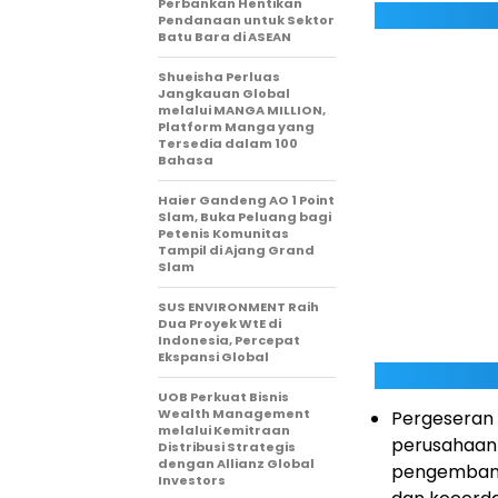
Perbankan Hentikan
Pendanaan untuk Sektor
Batu Bara di ASEAN
Shueisha Perluas
Jangkauan Global
melalui MANGA MILLION,
Platform Manga yang
Tersedia dalam 100
Bahasa
Haier Gandeng AO 1 Point
Slam, Buka Peluang bagi
Petenis Komunitas
Tampil di Ajang Grand
Slam
SUS ENVIRONMENT Raih
Dua Proyek WtE di
Indonesia, Percepat
Ekspansi Global
UOB Perkuat Bisnis
Wealth Management
Pergeseran 
melalui Kemitraan
perusahaan 
Distribusi Strategis
dengan Allianz Global
pengembangan
Investors