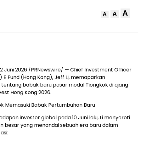
A
A
A
 Juni 2026 /PRNewswire/ — Chief Investment Officer
y) E Fund (Hong Kong), Jeff Li, memaparkan
 tentang babak baru pasar modal Tiongkok di ajang
vest Hong Kong 2026.
gkok Memasuki Babak Pertumbuhan Baru
adapan investor global pada 10 Juni lalu, Li menyoroti
an besar yang menandai sebuah era baru dalam
asi: