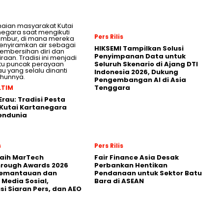
Pers Rilis
HIKSEMI Tampilkan Solusi
Penyimpanan Data untuk
Seluruh Skenario di Ajang DTI
Indonesia 2026, Dukung
Pengembangan AI di Asia
Tenggara
LTIM
Erau: Tradisi Pesta
Kutai Kartanegara
endunia
s
Pers Rilis
Raih MarTech
Fair Finance Asia Desak
hrough Awards 2026
Perbankan Hentikan
Pemantauan dan
Pendanaan untuk Sektor Batu
 Media Sosial,
Bara di ASEAN
usi Siaran Pers, dan AEO