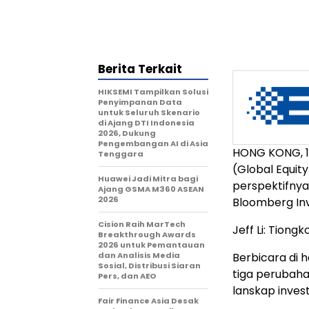
Berita Terkait
HIKSEMI Tampilkan Solusi
Penyimpanan Data
untuk Seluruh Skenario
di Ajang DTI Indonesia
2026, Dukung
Pengembangan AI di Asia
HONG KONG, 12
Tenggara
(Global Equit
Huawei Jadi Mitra bagi
perspektifnya
Ajang GSMA M360 ASEAN
2026
Bloomberg In
Cision Raih MarTech
Jeff Li: Tion
Breakthrough Awards
2026 untuk Pemantauan
dan Analisis Media
Berbicara di h
Sosial, Distribusi Siaran
tiga perubah
Pers, dan AEO
lanskap invest
Fair Finance Asia Desak