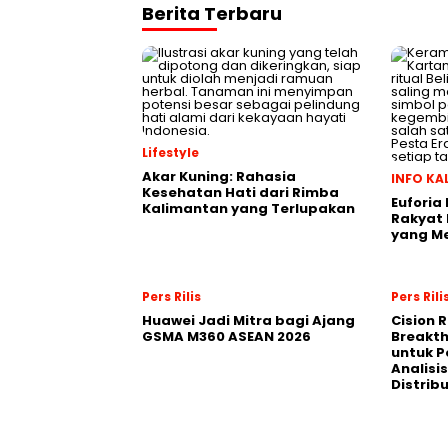
Berita Terbaru
Lifestyle
Akar Kuning: Rahasia
INFO KA
Kesehatan Hati dari Rimba
Euforia 
Kalimantan yang Terlupakan
Rakyat 
yang M
Pers Rilis
Pers Rili
Huawei Jadi Mitra bagi Ajang
Cision 
GSMA M360 ASEAN 2026
Breakt
untuk 
Analisis
Distrib