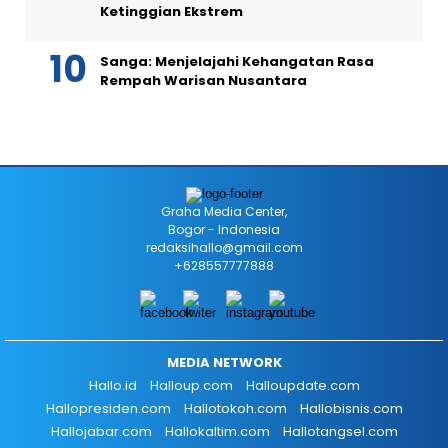
Ketinggian Ekstrem
Sanga: Menjelajahi Kehangatan Rasa
Rempah Warisan Nusantara
Graha Media Center,
Bogor - Indonesia
redaksihallo@gmail.com
+628557777888
MEDIA NETWORK
Hallo.id
Halloup.com
Halloupdate.com
Hallopresiden.com
Hallotokoh.com
Hallobisnis.com
Hallojabar.com
Hallokaltim.com
Hallotangsel.com