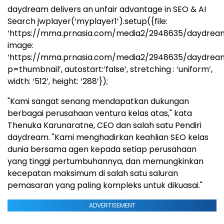
daydream delivers an unfair advantage in SEO & AI
Search
jwplayer(‘myplayer1’).setup({file:
‘https://mma.prnasia.com/media2/2948635/daydre
image:
‘https://mma.prnasia.com/media2/2948635/daydr
p=thumbnail’, autostart:’false’, stretching : ‘uniform’,
width: ‘512’, height: ‘288’});
"Kami sangat senang mendapatkan dukungan
berbagai perusahaan ventura kelas atas," kata
Thenuka Karunaratne, CEO dan salah satu Pendiri
daydream. "Kami menghadirkan keahlian SEO kelas
dunia bersama agen kepada setiap perusahaan
yang tinggi pertumbuhannya, dan memungkinkan
kecepatan maksimum di salah satu saluran
pemasaran yang paling kompleks untuk dikuasai."
ADVERTISEMENT