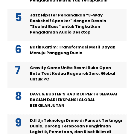
Pengalaman Musik Tak Terlupakan!
Jazz Hipster Perkenalkan “3-Way
Bookshelf Speaker” dengan Desain
“Sealed Bass” untuk Tingkatkan
Pengalaman Audio Desktop
Batik Kaltim: Transformasi Motif Dayak
Menuju Panggung Dunia
Gravity Game Unite Resmi Buka Open
Beta Test Kedua Ragnarok Zero: Global
untuk PC
DAVE & BUSTER’S HADIR DI PERTH SEBAGAI
BAGIAN DARI EKSPANSI GLOBAL
BERKELANJUTAN
DJI Uji Teknologi Drone di Puncak Tertinggi
Dunia, Dorong Terobosan Pengiriman
Logistik, Pemetaan, dan Riset Iklim di