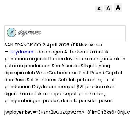
A
A
A
SAN FRANCISCO
,
3 April 2026
/PRNewswire/
—
daydream
adalah agen AI terkemuka untuk
pencarian organik. Hari ini daydream mengumumkan
putaran pendanaan Seri A senilai $15 juta yang
dipimpin oleh WndrCo, bersama First Round Capital
dan Basis Set Ventures. Setelah putaran ini, total
pendanaan Daydream menjadi $21 juta dan akan
digunakan untuk mempercepat perekrutan,
pengembangan produk, dan ekspansi ke pasar.
jwplayer.key=”3Fznr2BGJZtpwZmA+81lm048ks6+0NjLX