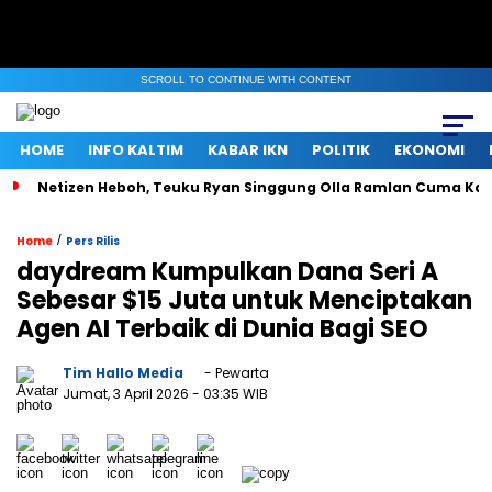
SCROLL TO CONTINUE WITH CONTENT
HOME
INFO KALTIM
KABAR IKN
POLITIK
EKONOMI
Netizen Heboh, Teuku Ryan Singgung Olla Ramlan Cuma Ka
/
Home
Pers Rilis
daydream Kumpulkan Dana Seri A
Sebesar $15 Juta untuk Menciptakan
Agen AI Terbaik di Dunia Bagi SEO
Tim Hallo Media
- Pewarta
Jumat, 3 April 2026
- 03:35 WIB