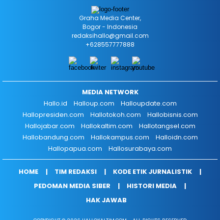
Graha Media Center,
Bogor - Indonesia
redaksihallo@gmail.com
+628557777888
MEDIA NETWORK
Hallo.id
Halloup.com
Halloupdate.com
Hallopresiden.com
Hallotokoh.com
Hallobisnis.com
Hallojabar.com
Hallokaltim.com
Hallotangsel.com
Hallobandung.com
Hallokampus.com
Halloidn.com
Hallopapua.com
Hallosurabaya.com
HOME
TIM REDAKSI
KODE ETIK JURNALISTIK
PEDOMAN MEDIA SIBER
HISTORI MEDIA
HAK JAWAB