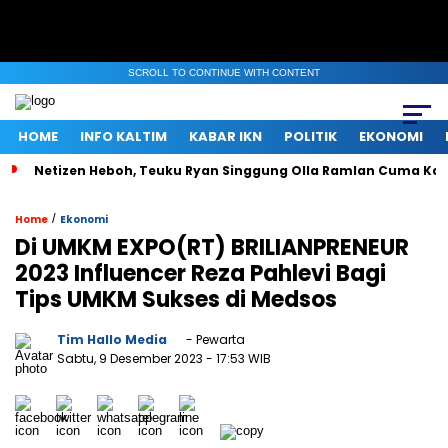
SCROLL TO CONTINUE WITH CONTENT
HOME
INFO KALTIM
KABAR IKN
POLITIK
EKONOMI
Netizen Heboh, Teuku Ryan Singgung Olla Ramlan Cuma Ka
/
Home
Ekonomi
Di UMKM EXPO(RT) BRILIANPRENEUR
2023 Influencer Reza Pahlevi Bagi
Tips UMKM Sukses di Medsos
Tim Hallo Media
- Pewarta
Sabtu, 9 Desember 2023
- 17:53 WIB