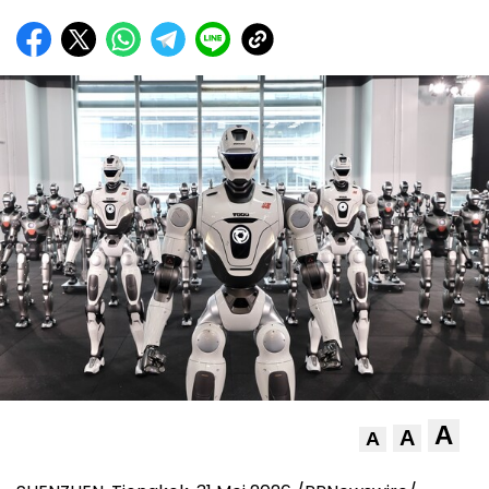
A
A
A