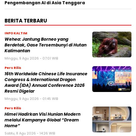
Pengembangan AI di Asia Tenggara
BERITA TERBARU
INFO KALTIM
Wehea: Jantung Borneo yang
Berdetak, Oase Tersembunyi di Hutan
Kalimantan
Minggu, 9 Agu 2026 - 07:01 WIB
Pers Rilis
16th Worldwide Chinese Life Insurance
Congress & International Dragon
Award (IDA) Annual Conference 2026
Resmi Digelar
Minggu, 9 Agu 2026 - 01:45 WIB
Pers Rilis
Himel Hadirkan Visi Hunian Modern
melalui Kampanye Global “Dream
Home”
Sabtu, 8 Agu 2026 - 14:26 WIB