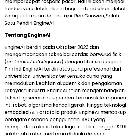
mempercepat respons pasar. Hal ini akan menjadi
fondasi yang lebih efisien bagi pertumbuhan global
kami pada masa depan," ujar Ren Guowen, Salah
Satu Pendiri EngineAI.
Tentang EngineAI
EngineAI berdiri pada Oktober 2023 dan
mengembangkan teknologi cerdas berwujud fisik
(
embodied intelligence
) dengan fitur serbaguna.
Tim inti EngineAI terdiri atas para profesional dari
universitas-universitas terkemuka dunia yang
memadukan keahlian akademik dan pengalaman
rekayasa industri. EngineAI telah mengembangkan
teknologi secara independen, termasuk komponen
inti robot, algoritma kendali gerak, hingga teknologi
embodied AI. Portofolio produk EngineAI mencakup
beragam skenario penggunaan: SA01 yang
memperluas akses teknologi robotika canggih; SE01,
salah satu robot pertama di dunia dengan