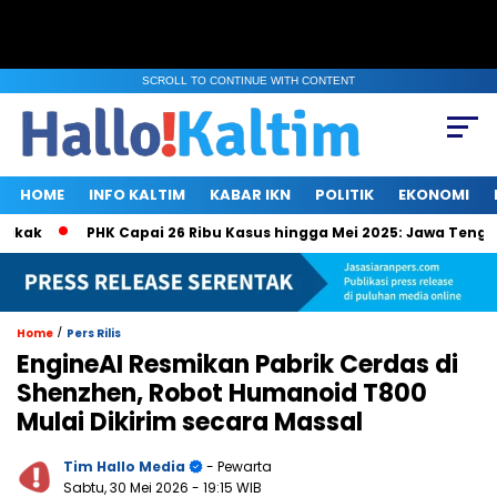
SCROLL TO CONTINUE WITH CONTENT
HOME
INFO KALTIM
KABAR IKN
POLITIK
EKONOMI
PHK Capai 26 Ribu Kasus hingga Mei 2025: Jawa Tengah, Jak
/
Home
Pers Rilis
EngineAI Resmikan Pabrik Cerdas di
Shenzhen, Robot Humanoid T800
Mulai Dikirim secara Massal
Tim Hallo Media
- Pewarta
Sabtu, 30 Mei 2026
- 19:15 WIB