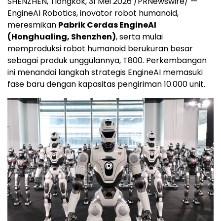
SHENZHEN, Tiongkok, 31 Mei 2026 /PRNewswire/ —
EngineAI Robotics, inovator robot humanoid,
meresmikan
Pabrik Cerdas EngineAI
(Honghualing, Shenzhen)
, serta mulai
memproduksi robot humanoid berukuran besar
sebagai produk unggulannya, T800. Perkembangan
ini menandai langkah strategis EngineAI memasuki
fase baru dengan kapasitas pengiriman 10.000 unit.