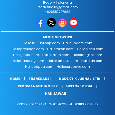
Bogor - Indonesia
redaksihallo@gmail.com
+628557777888
MEDIA NETWORK
Hallo.id
Halloup.com
Halloupdate.com
Hallopresiden.com
Hallotokoh.com
Hallobisnis.com
Hallojabar.com
Hallokaltim.com
Hallotangsel.com
Hallobandung.com
Hallokampus.com
Halloidn.com
Hallopapua.com
Hallosurabaya.com
HOME
TIM REDAKSI
KODE ETIK JURNALISTIK
PEDOMAN MEDIA SIBER
HISTORI MEDIA
HAK JAWAB
COPYRIGHT © 2026 HALLOKALTIM.COM - ALL RIGHTS RESERVED