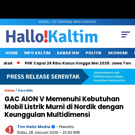
SCROLL TO CONTINUE WITH CONTENT
HOME
INFO KALTIM
KABAR IKN
POLITIK
EKONOMI
ak
PHK Capai 26 Ribu Kasus hingga Mei 2025: Jawa Tengah, 
/
Home
Pers Rilis
GAC AION V Memenuhi Kebutuhan
Mobil Listrik Murni di Nordik dengan
Keunggulan Multidimensi
Tim Hallo Media
- Pewarta
Rabu, 28 Januari 2026
- 23:43 WIB