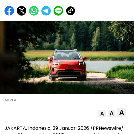
AION V
A
A
A
JAKARTA, Indonesia
,
29 Januari 2026
/PRNewswire/ —