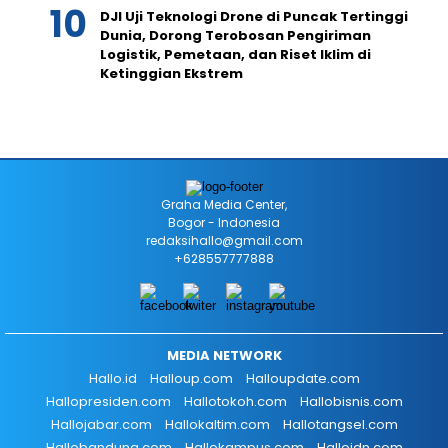
DJI Uji Teknologi Drone di Puncak Tertinggi
Dunia, Dorong Terobosan Pengiriman
Logistik, Pemetaan, dan Riset Iklim di
Ketinggian Ekstrem
Graha Media Center,
Bogor - Indonesia
redaksihallo@gmail.com
+628557777888
MEDIA NETWORK
Hallo.id
Halloup.com
Halloupdate.com
Hallopresiden.com
Hallotokoh.com
Hallobisnis.com
Hallojabar.com
Hallokaltim.com
Hallotangsel.com
Hallobandung.com
Hallokampus.com
Halloidn.com