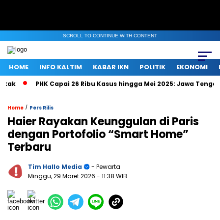
SCROLL TO CONTINUE WITH CONTENT
HOME
INFO KALTIM
KABAR IKN
POLITIK
EKONOMI
PHK Capai 26 Ribu Kasus hingga Mei 2025: Jawa Tengah, Jak
/
Home
Pers Rilis
Haier Rayakan Keunggulan di Paris
dengan Portofolio “Smart Home”
Terbaru
Tim Hallo Media
- Pewarta
Minggu, 29 Maret 2026
- 11:38 WIB