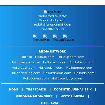
Graha Media Center,
Bogor - Indonesia
redaksihallo@gmail.com
+628557777888
MEDIA NETWORK
Hallo.id
Halloup.com
Halloupdate.com
Hallopresiden.com
Hallotokoh.com
Hallobisnis.com
Hallojabar.com
Hallokaltim.com
Hallotangsel.com
Hallobandung.com
Hallokampus.com
Halloidn.com
Hallopapua.com
Hallosurabaya.com
HOME
TIM REDAKSI
KODE ETIK JURNALISTIK
PEDOMAN MEDIA SIBER
HISTORI MEDIA
HAK JAWAB