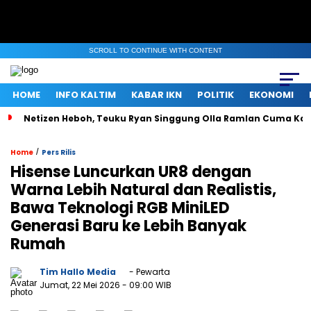
SCROLL TO CONTINUE WITH CONTENT
HOME
INFO KALTIM
KABAR IKN
POLITIK
EKONOMI
Netizen Heboh, Teuku Ryan Singgung Olla Ramlan Cuma Ka
/
Home
Pers Rilis
Hisense Luncurkan UR8 dengan
Warna Lebih Natural dan Realistis,
Bawa Teknologi RGB MiniLED
Generasi Baru ke Lebih Banyak
Rumah
Tim Hallo Media
- Pewarta
Jumat, 22 Mei 2026
- 09:00 WIB