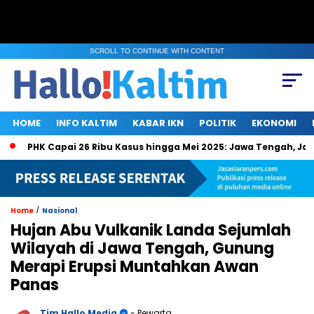
SCROLL TO CONTINUE WITH CONTENT
HOME
INFO KALTIM
KABAR IKN
POLITIK
EKONOMI
PHK Capai 26 Ribu Kasus hingga Mei 2025: Jawa Tengah, Jakarta
/
Home
Nasional
Hujan Abu Vulkanik Landa Sejumlah
Wilayah di Jawa Tengah, Gunung
Merapi Erupsi Muntahkan Awan
Panas
Tim Hallo Media
- Pewarta