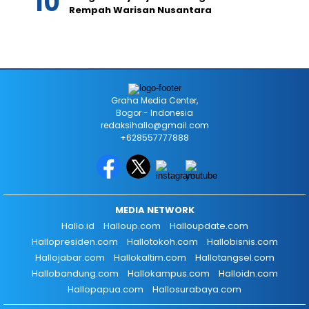
Rempah Warisan Nusantara
Graha Media Center,
Bogor - Indonesia
redaksihallo@gmail.com
+628557777888
MEDIA NETWORK
Hallo.id
Halloup.com
Halloupdate.com
Hallopresiden.com
Hallotokoh.com
Hallobisnis.com
Hallojabar.com
Hallokaltim.com
Hallotangsel.com
Hallobandung.com
Hallokampus.com
Halloidn.com
Hallopapua.com
Hallosurabaya.com