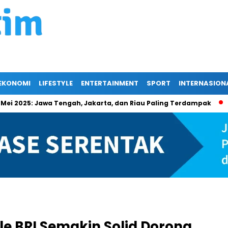
EKONOMI
LIFESTYLE
ENTERTAINMENT
SPORT
INTERNASION
5: Jawa Tengah, Jakarta, dan Riau Paling Terdampak
Berika
ale BRI Semakin Solid Dorong