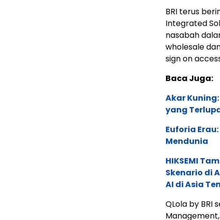
BRI terus beri
Integrated So
nasabah dala
wholesale dan 
sign on access
Baca Juga:
Akar Kuning:
yang Terlup
Euforia Erau
Mendunia
HIKSEMI Tam
Skenario di
AI di Asia T
QLola by BRI
Management, 