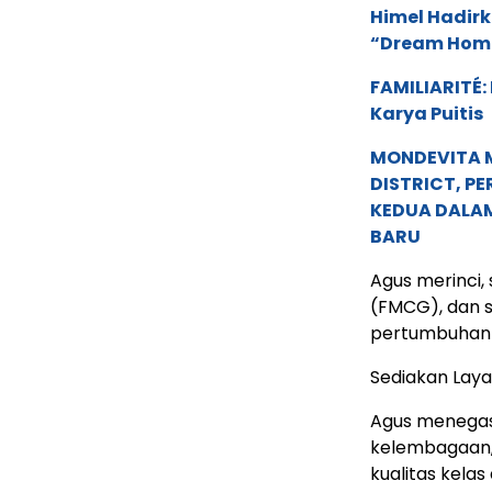
Himel Hadirk
“Dream Hom
FAMILIARITÉ
Karya Puitis
MONDEVITA 
DISTRICT, P
KEDUA DALA
BARU
Agus merinci,
(FMCG), dan 
pertumbuhan k
Sediakan Laya
Agus menegas
kelembagaan,
kualitas kelas 