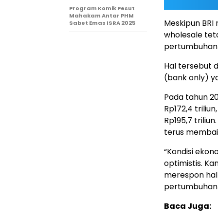
Program Komik Pesut
Mahakam Antar PHM
Meskipun BRI 
Sabet Emas ISRA 2025
wholesale tet
pertumbuhan ki
Hal tersebut d
(bank only) y
Pada tahun 202
Rp172,4 triliu
Rp195,7 triliun
terus membai
“Kondisi eko
optimistis. K
merespon hal
pertumbuhan y
Baca Juga: