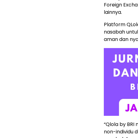
Foreign Excha
lainnya.
Platform QLola
nasabah untu
aman dan ny
“Qlola by BRI
non-individu d