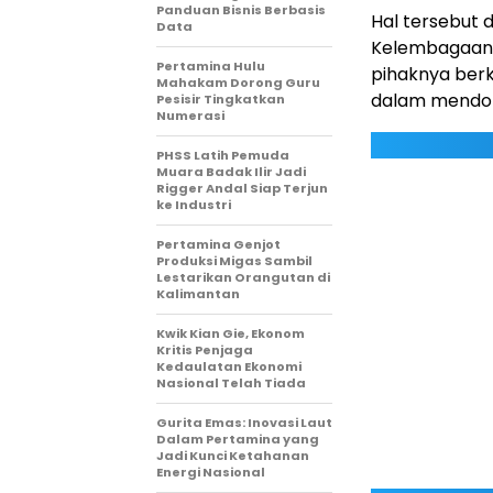
Panduan Bisnis Berbasis
Hal tersebut 
Data
Kelembagaan 
Pertamina Hulu
pihaknya be
Mahakam Dorong Guru
dalam mendoro
Pesisir Tingkatkan
Numerasi
PHSS Latih Pemuda
Muara Badak Ilir Jadi
Rigger Andal Siap Terjun
ke Industri
Pertamina Genjot
Produksi Migas Sambil
Lestarikan Orangutan di
Kalimantan
Kwik Kian Gie, Ekonom
Kritis Penjaga
Kedaulatan Ekonomi
Nasional Telah Tiada
Gurita Emas: Inovasi Laut
Dalam Pertamina yang
Jadi Kunci Ketahanan
Energi Nasional