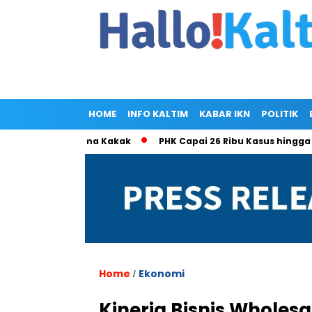
HOME
INFO KALTIM
KABAR IKN
POLITIK
 Ramlan Cuma Kakak
PHK Capai 26 Ribu Kasus hingga Mei 202
Home
Ekonomi
/
Kinerja Bisnis Wholes