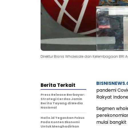
Direktur Bisnis Wholesale dan Kelembagaan BRI A
BISNISNEWS
Berita Terkait
pandemi Covid
Press Release Berbayar:
Rakyat Indone
Strategi Cerdas Jamin
Berita Tayang di Media
Nasional
Segmen wholes
perekonomian 
Hallo.id Tegaskan Fokus
mulai bangki
Pada Konten Ekonomi
Untuk Menghadirkan