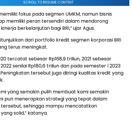
SCROLL TO RESUME CONTENT
memiliki fokus pada segmen UMKM, namun bisnis
ap memiliki peran tersendiri dalam mendorong
nerja berkelanjutan bagi BRI,” ujar Agus.
itunjukkan dari portfolio kredit segmen korporasi BRI
ang terus meningkat.
0 tercatat sebesar Rp168,9 triliun, 2021 sebesar
n, 2022 senilai Rp180,6 triliun dan pada semester I 2023
. Peningkatan tersebut juga diiringi kualitas kredit yang
k.
nomi yang semakin pulih membuat kami semakin
ami pun menerapkan strategi yang tepat dalam
 tersebut, sehingga mampu mencatatkan
ang solid,” katanya.