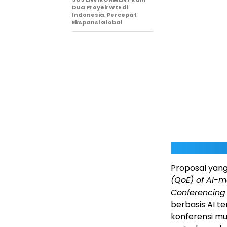
Dua Proyek WtE di
Indonesia, Percepat
Ekspansi Global
Proposal yang 
(QoE) of AI-m
Conferencing 
berbasis AI 
konferensi mu