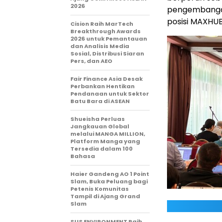
2026
pengembangan
posisi MAXHUB 
Cision Raih MarTech
Breakthrough Awards
2026 untuk Pemantauan
dan Analisis Media
Sosial, Distribusi Siaran
Pers, dan AEO
Fair Finance Asia Desak
Perbankan Hentikan
Pendanaan untuk Sektor
Batu Bara di ASEAN
Shueisha Perluas
Jangkauan Global
melalui MANGA MILLION,
Platform Manga yang
Tersedia dalam 100
Bahasa
Haier Gandeng AO 1 Point
Slam, Buka Peluang bagi
Petenis Komunitas
Tampil di Ajang Grand
Slam
SUS ENVIRONMENT Raih