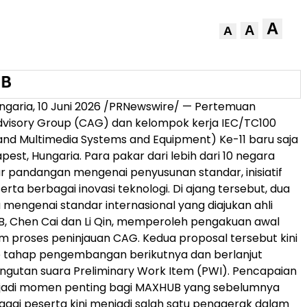
A
A
A
garia, 10 Juni 2026 /PRNewswire/ — Pertemuan
dvisory Group (CAG) dan kelompok kerja IEC/TC100
 and Multimedia Systems and Equipment) Ke-11 baru saja
apest, Hungaria. Para pakar dari lebih dari 10 negara
ar pandangan mengenai penyusunan standar, inisiatif
erta berbagai inovasi teknologi. Di ajang tersebut, dua
 mengenai standar internasional yang diajukan ahli
, Chen Cai dan Li Qin, memperoleh pengakuan awal
am proses peninjauan CAG. Kedua proposal tersebut kini
 tahap pengembangan berikutnya dan berlanjut
gutan suara Preliminary Work Item (PWI). Pencapaian
jadi momen penting bagi MAXHUB yang sebelumnya
gai peserta kini menjadi salah satu penggerak dalam