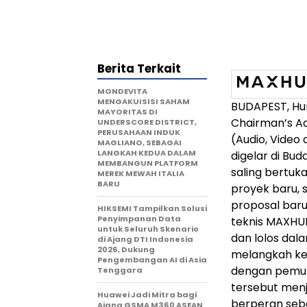
Berita Terkait
MONDEVITA
MENGAKUISISI SAHAM
BUDAPEST, Hun
MAYORITAS DI
Chairman’s A
UNDERSCORE DISTRICT,
PERUSAHAAN INDUK
(Audio, Video
MAGLIANO, SEBAGAI
LANGKAH KEDUA DALAM
digelar di Bud
MEMBANGUN PLATFORM
saling bertuk
MEREK MEWAH ITALIA
BARU
proyek baru, s
proposal baru
HIKSEMI Tampilkan Solusi
Penyimpanan Data
teknis MAXHUB
untuk Seluruh Skenario
dan lolos dal
di Ajang DTI Indonesia
2026, Dukung
melangkah ke
Pengembangan AI di Asia
dengan pemun
Tenggara
tersebut men
Huawei Jadi Mitra bagi
berperan seba
Ajang GSMA M360 ASEAN