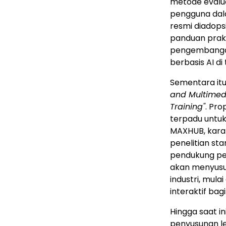
metode evalua
pengguna dalam
resmi diadopsi
panduan prakt
pengembangan
berbasis AI di 
Sementara itu
and Multimed
Training"
. Pr
terpadu untuk
MAXHUB, karak
penelitian st
pendukung pen
akan menyusu
industri, mul
interaktif bag
Hingga saat i
penyusunan leb