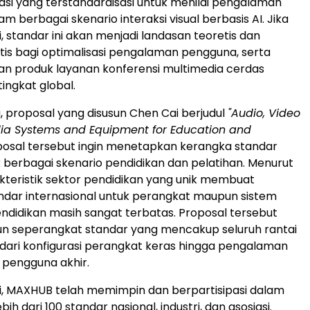
si yang terstandardisasi untuk menilai pengalaman
 berbagai skenario interaksi visual berbasis AI. Jika
, standar ini akan menjadi landasan teoretis dan
is bagi optimalisasi pengalaman pengguna, serta
 produk layanan konferensi multimedia cerdas
tingkat global.
, proposal yang disusun Chen Cai berjudul
"Audio, Video
ia Systems and Equipment for Education and
oposal tersebut ingin menetapkan kerangka standar
 berbagai skenario pendidikan dan pelatihan. Menurut
teristik sektor pendidikan yang unik membuat
andar internasional untuk perangkat maupun sistem
didikan masih sangat terbatas. Proposal tersebut
n seperangkat standar yang mencakup seluruh rantai
ai dari konfigurasi perangkat keras hingga pengalaman
i pengguna akhir.
ni, MAXHUB telah memimpin dan berpartisipasi dalam
ih dari 100 standar nasional, industri, dan asosiasi.