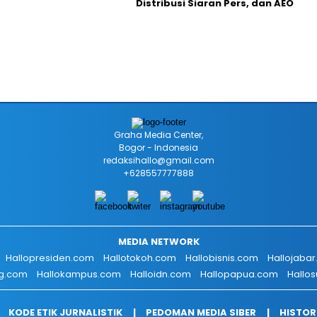
Distribusi Siaran Pers, dan AEO
Graha Media Center,
Bogor - Indonesia
redaksihallo@gmail.com
+628557777888
MEDIA NETWORK
Hallopresiden.com
Hallotokoh.com
Hallobisnis.com
Hallojaba
g.com
Hallokampus.com
Halloidn.com
Hallopapua.com
Hallo
KODE ETIK JURNALISTIK
PEDOMAN MEDIA SIBER
HISTOR