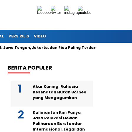
AL
PERS RILIS
VIDEO
5: Jawa Tengah, Jakarta, dan Riau Paling Terdampak
Berikan
BERITA POPULER
Akar Kuning: Rahasia
Kesehatan Hutan Borneo
yang Mengagumkan
Kalimantan Kini Punya
Jasa Relokasi Hewan
Peliharaan Berstandar
Internasional, Legal dan