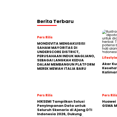
Berita Terbaru
Pers Rilis
MONDEVITA MENGAKUISISI
SAHAM MAYORITAS DI
UNDERSCORE DISTRICT,
PERUSAHAAN INDUK MAGLIANO,
Lifestyle
SEBAGAI LANGKAH KEDUA
Akar Ku
DALAM MEMBANGUN PLATFORM
Kesehat
MEREK MEWAH ITALIA BARU
Kalima
Pers Rilis
Pers Rili
HIKSEMI Tampilkan Solusi
Huawei 
Penyimpanan Data untuk
GSMA M
Seluruh Skenario di Ajang DTI
Indonesia 2026, Dukung