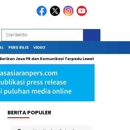
AL
PERS RILIS
VIDEO
n Jasa PR dan Komunikasi Terpadu Lewat Press Release, Sapulangi
BERITA POPULER