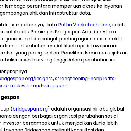
gar lembaga perantara memperluas akses ke layanan
embangan ahli, dan infrastruktur data.
lah kesempatannya," kata
Pritha Venkatachalam
, salah
dan salah satu Pemimpin Bridgespan Asia dan Afrika.
rganisasi nirlaba sangat penting agar secara efektif
rkan pertumbuhan modal filantropi di kawasan ini
akat yang paling rentan. Penelitian kami menunjukkan
mbalian investasi yang tinggi dalam perubahan ini."
 lengkapnya:
ridgespan.org/insights/strengthening-nonprofits-
esia-malaysia-and-singapore
dgespan
roup (
bridgespan.org
) adalah organisasi nirlaba global
sama dengan berbagai organisasi perubahan sosial,
dan investor berdampak untuk menjadikan dunia lebih
l. Layanan Bridgespan meliputi konsultasi dan