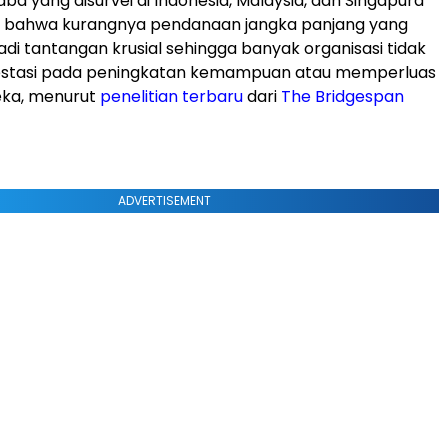
laba yang disurvei di Indonesia, Malaysia, dan Singapura
bahwa kurangnya pendanaan jangka panjang yang
adi tantangan krusial sehingga banyak organisasi tidak
estasi pada peningkatan kemampuan atau memperluas
ka, menurut
penelitian terbaru
dari
The Bridgespan
ADVERTISEMENT