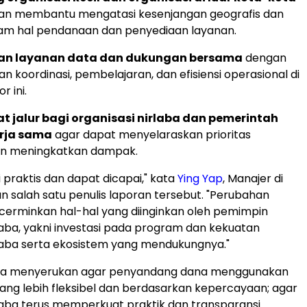
n membantu mengatasi kesenjangan geografis dan
lam hal pendanaan dan penyediaan layanan.
an layanan data dan dukungan bersama
dengan
 koordinasi, pembelajaran, dan efisiensi operasional di
r ini.
 jalur bagi organisasi nirlaba dan pemerintah
rja sama
agar dapat menyelaraskan prioritas
n meningkatkan dampak.
 praktis dan dapat dicapai," kata
Ying Yap
, Manajer di
n salah satu penulis laporan tersebut. "Perubahan
erminkan hal-hal yang diinginkan oleh pemimpin
rlaba, yakni investasi pada program dan kekuatan
rlaba serta ekosistem yang mendukungnya."
juga menyerukan agar penyandang dana menggunakan
ng lebih fleksibel dan berdasarkan kepercayaan; agar
rlaba terus memperkuat praktik dan transparansi