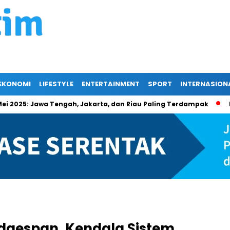
EKONOMI
LIFESTYLE
ENTERTAINMENT
SPORT
INTERNASION
25: Jawa Tengah, Jakarta, dan Riau Paling Terdampak
Berika
idgespan, Kendala Sistem