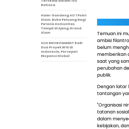
Tersedia dalam 100
Bahasa
Haier Gandeng AO 1 Point
Slam, Buka Peluang bagi
Petenis Komunitas
Tampil di Ajang Grand
Slam
Temuan ini mu
ambisi filant
SUS ENVIRONMENT Raih
belum menghas
Dua Proyek WtE di
Indonesia, Percepat
memberikan d
Ekspansi Global
saat yang sam
perubahan dem
publik.
Dengan latar 
tantangan yan
"Organisasi ni
tatanan sosia
dalam menyed
kebijakan, da