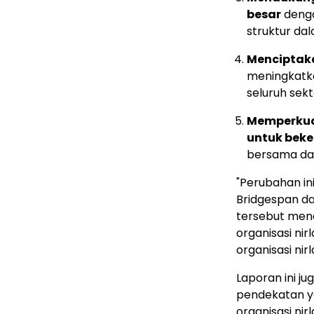
besar
denga
struktur da
Menciptak
meningkatkan
seluruh sekto
Memperkuat
untuk beke
bersama da
"Perubahan ini
Bridgespan da
tersebut menc
organisasi ni
organisasi ni
Laporan ini 
pendekatan ya
organisasi ni