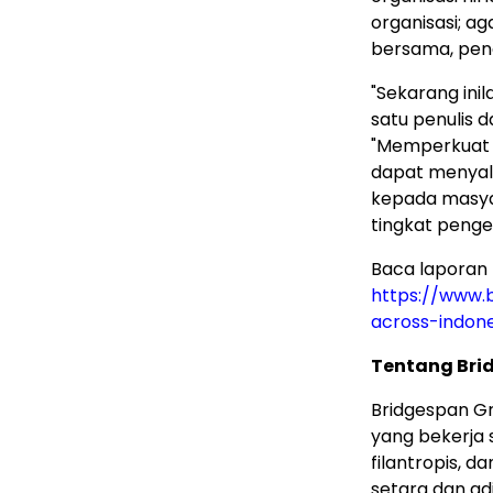
organisasi; a
bersama, peng
"Sekarang ini
satu penulis 
"Memperkuat o
dapat menyalu
kepada masyar
tingkat penge
Baca laporan
https://www.b
across-indon
Tentang Bri
Bridgespan G
yang bekerja 
filantropis, 
setara dan adi