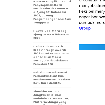
organisasi nir
HIKSEMI Tampilkan Solusi
Penyimpanan Data
menyebutkan 
untuk Seluruh Skenario
fleksibel menj
di Ajang DTI Indonesia
2026, Dukung
dapat berinv
Pengembangan AI di Asia
dampak mere
Tenggara
Group
.
Huawei Jadi Mitra bagi
Ajang GSMA M360 ASEAN
2026
Cision Raih MarTech
Breakthrough Awards
2026 untuk Pemantauan
dan Analisis Media
Sosial, Distribusi Siaran
Pers, dan AEO
Fair Finance Asia Desak
Perbankan Hentikan
Pendanaan untuk Sektor
Batu Bara di ASEAN
Shueisha Perluas
Jangkauan Global
melalui MANGA MILLION,
Platform Manga yang