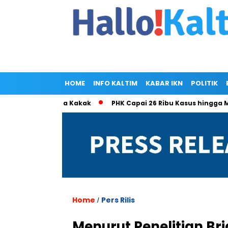
HOME
INFO KALTIM
KABAR IKN
POLITIK
 Ramlan Cuma Kakak
PHK Capai 26 Ribu Kasus hingga Mei 20
Home
Pers Rilis
/
Menurut Penelitian Br