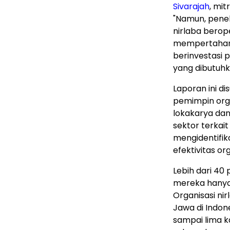
Sivarajah
, mit
"Namun, pene
nirlaba bero
mempertahanka
berinvestasi 
yang dibutuh
Laporan ini di
pemimpin organ
lokakarya da
sektor terkait
mengidentifik
efektivitas org
Lebih dari 4
mereka hanya
Organisasi nir
Jawa di Indon
sampai lima k