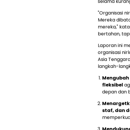
selama kurang 
"Organisasi n
Mereka dibata
mereka," kata
bertahan, tap
Laporan ini m
organisasi ni
Asia Tenggara
langkah-langka
Mengubah 
fleksibel
ag
depan dan b
Menargetk
staf, dan 
memperkuat 
Mendukung 