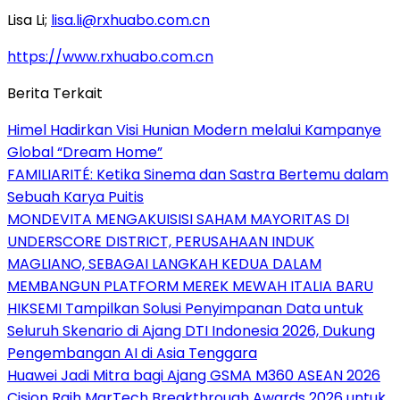
Lisa Li;
lisa.li@rxhuabo.com.cn
https://www.rxhuabo.com.cn
Berita Terkait
Himel Hadirkan Visi Hunian Modern melalui Kampanye
Global “Dream Home”
FAMILIARITÉ: Ketika Sinema dan Sastra Bertemu dalam
Sebuah Karya Puitis
MONDEVITA MENGAKUISISI SAHAM MAYORITAS DI
UNDERSCORE DISTRICT, PERUSAHAAN INDUK
MAGLIANO, SEBAGAI LANGKAH KEDUA DALAM
MEMBANGUN PLATFORM MEREK MEWAH ITALIA BARU
HIKSEMI Tampilkan Solusi Penyimpanan Data untuk
Seluruh Skenario di Ajang DTI Indonesia 2026, Dukung
Pengembangan AI di Asia Tenggara
Huawei Jadi Mitra bagi Ajang GSMA M360 ASEAN 2026
Cision Raih MarTech Breakthrough Awards 2026 untuk