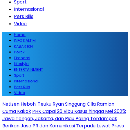
Sport
Internasional
Pers Rilis
Video
Home
INFO KALTIM
KABAR IKN
Politik
Ekonomi
Lifestyle
ENTERTAINMENT
Sport
Internasional
Pers Rilis
Video
Netizen Heboh, Teuku Ryan Singgung Olla Ramlan
Cuma Kakak
PHK Capai 26 Ribu Kasus hingga Mei 2025:
Jawa Tengah, Jakarta, dan Riau Paling Terdampak
Berikan Jasa PR dan Komunikasi Terpadu Lewat Press