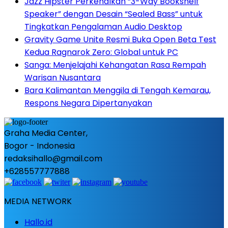
Jazz Hipster Perkenalkan “3-Way Bookshelf
Speaker” dengan Desain “Sealed Bass” untuk
Tingkatkan Pengalaman Audio Desktop
Gravity Game Unite Resmi Buka Open Beta Test
Kedua Ragnarok Zero: Global untuk PC
Sanga: Menjelajahi Kehangatan Rasa Rempah
Warisan Nusantara
Bara Kalimantan Menggila di Tengah Kemarau,
Respons Negara Dipertanyakan
Graha Media Center,
Bogor - Indonesia
redaksihallo@gmail.com
+628557777888
MEDIA NETWORK
Hallo.id