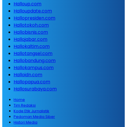
Halloup.com
Halloupdate.com
Hallopresiden.com
Hallotokoh.com
Hallobisnis.com
Hallojabar.com
Hallokaltim.com
Hallotangsel.com
Hallobandung.com
Hallokampus.com
Halloidn.com
Hallopapua.com
Hallosurabaya.com
Home
Tim Redaksi
Kode Etik Jurnalistik
Pedoman Media Siber
Histori Media