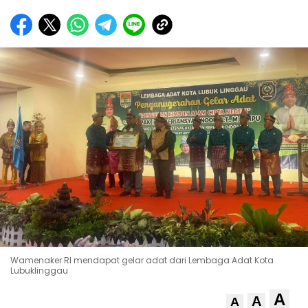
Wamenaker RI mendapat gelar adat dari Lembaga Adat Kota
Lubuklinggau
A
A
A