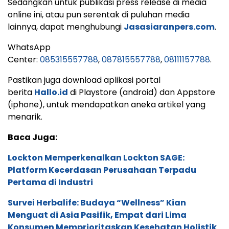
Sedangkan untuk publikasi press release di media
online ini, atau pun serentak di puluhan media
lainnya, dapat menghubungi
Jasasiaranpers.com
.
WhatsApp
Center:
085315557788
,
087815557788
,
08111157788
.
Pastikan juga download aplikasi portal
berita
Hallo.id
di Playstore (android) dan Appstore
(iphone), untuk mendapatkan aneka artikel yang
menarik.
Baca Juga:
Lockton Memperkenalkan Lockton SAGE:
Platform Kecerdasan Perusahaan Terpadu
Pertama di Industri
Survei Herbalife: Budaya “Wellness” Kian
Menguat di Asia Pasifik, Empat dari Lima
Konsumen Memprioritaskan Kesehatan Holistik