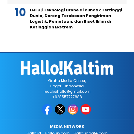
DJI Uji Teknologi Drone di Puncak Tertinggi
Dunia, Dorong Terobosan Pengiriman
Logistik, Pemetaan, dan Riset Iklim di
Ketinggian Ekstrem
Graha Media Center,
Bogor - Indonesia
redaksihallo@gmail.com
+628557777888
MEDIA NETWORK
Hallo.id
Halloup.com
Halloupdate.com