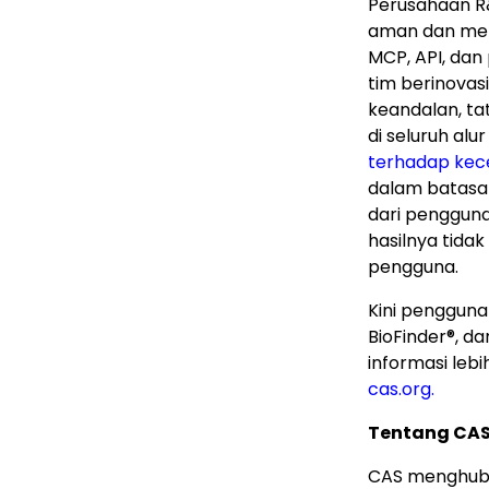
Perusahaan R
aman dan men
MCP, API, dan
tim berinovas
keandalan, ta
di seluruh alu
terhadap kece
dalam batasa
dari pengguna
hasilnya tida
pengguna.
Kini pengguna
BioFinder
®
, d
informasi lebih
cas.org.
Tentang CA
CAS menghubu