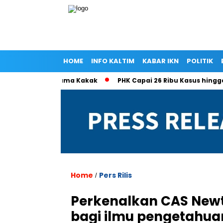
HOME
INFO KALTIM
KABAR IKN
POLITIK
la Ramlan Cuma Kakak
PHK Capai 26 Ribu Kasus hingga Mei 
Home
Pers Rilis
/
Perkenalkan CAS Newt
bagi ilmu pengetahua