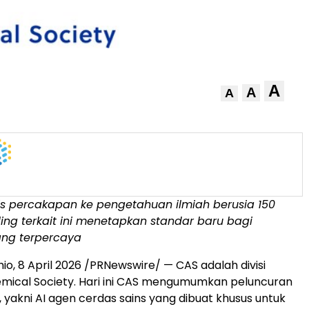
A
A
A
is percakapan ke pengetahuan ilmiah berusia 150
ing terkait ini menetapkan standar baru bagi
ng terpercaya
hio
,
8 April 2026
/PRNewswire/ — CAS adalah divisi
mical Society. Hari ini CAS mengumumkan peluncuran
yakni AI agen cerdas sains yang dibuat khusus untuk