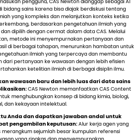
masukan pengguna, CAS Newton dianggap sebagai AI
i bidang sains karena bisa diajak berdiskusi tentang
miah yang kompleks dan melanjutkan konteks ketika
erkembang, berdasarkan pengetahuan ilmiah yang
n dan dipilih dengan cermat dalam data CAS. Melalui
jutan, metode ini menyempurnakan pertanyaan dan
asil di berbagai tahapan, menurunkan hambatan untuk
ngetahuan ilmiah yang terpercaya dan membantu
lih dari pertanyaan ke wawasan dengan lebih efisien
ahankan ketelitian ilmiah di berbagai disiplin ilmu.
n wawasan baru dan lebih luas dari data sains
likasikan:
CAS Newton memanfaatkan CAS Content
untuk menghubungkan konsep di bidang kimia, biologi,
l, dan kekayaan intelektual.
tu Anda dan dapatkan jawaban andal untuk
at pengambilan keputusan:
Alur kerja agen yang
s merangkum sejumlah besar kumpulan referensi
wasan yang ringkas dan menyempurnakan