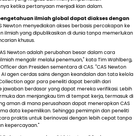
ya ketika pertanyaan menjadi kian dalam.
engetahuan ilmiah global dapat diakses dengan
S Newton menyediakan akses berbasis percakapan ke
 ilmiah yang dipublikasikan di dunia tanpa memerlukan
ncarian khusus.
CAS Newton adalah perubahan besar dalam cara
lmiah mengalir melalui penemuan," kata Tim Wahlberg,
 Officer dan Presiden sementara di CAS. "CAS Newton
I agen cerdas sains dengan keandalan dan tata kelola
ollection agar para peneliti dapat beralih dari
 jawaban berdasar yang dapat mereka verifikasi. Lebih
armuka dan menjangkau tim di tempat kerja, termasuk di
ang aman di mana perusahaan dapat menerapkan CAS
a data kepemilikan. Sehingga pemimpin dan peneliti
cara praktis untuk berinovasi dengan lebih cepat tanpa
n kepercayaan."