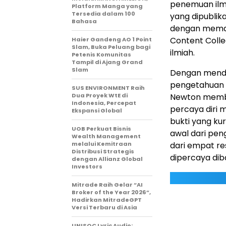
penemuan ilm
Platform Manga yang
Tersedia dalam 100
yang dipublik
Bahasa
dengan memanf
Content Colle
Haier Gandeng AO 1 Point
Slam, Buka Peluang bagi
ilmiah.
Petenis Komunitas
Tampil di Ajang Grand
Slam
Dengan menda
pengetahuan i
SUS ENVIRONMENT Raih
Dua Proyek WtE di
Newton membe
Indonesia, Percepat
percaya diri 
Ekspansi Global
bukti yang k
UOB Perkuat Bisnis
awal dari pen
Wealth Management
melalui Kemitraan
dari empat r
Distribusi Strategis
dipercaya diba
dengan Allianz Global
Investors
Mitrade Raih Gelar “AI
Broker of the Year 2026”,
Hadirkan MitradeGPT
Versi Terbaru di Asia
UNISOC Lyric Audio: