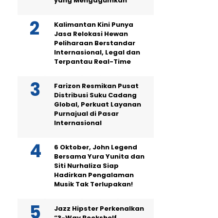
yang Mengagumkan
Kalimantan Kini Punya
Jasa Relokasi Hewan
Peliharaan Berstandar
Internasional, Legal dan
Terpantau Real-Time
Farizon Resmikan Pusat
Distribusi Suku Cadang
Global, Perkuat Layanan
Purnajual di Pasar
Internasional
6 Oktober, John Legend
Bersama Yura Yunita dan
Siti Nurhaliza Siap
Hadirkan Pengalaman
Musik Tak Terlupakan!
Jazz Hipster Perkenalkan
“3-Way Bookshelf