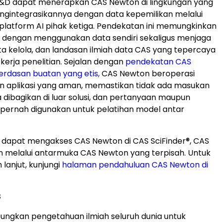
&D dapat menerapkan CAS Newton di lingkungan yang
gintegrasikannya dengan data kepemilikan melalui
 platform AI pihak ketiga. Pendekatan ini memungkinkan
i dengan menggunakan data sendiri sekaligus menjaga
ta kelola, dan landasan ilmiah data CAS yang tepercaya
r kerja penelitian. Sejalan dengan
pendekatan CAS
rdasan buatan yang etis,
CAS Newton beroperasi
n aplikasi yang aman, memastikan tidak ada masukan
 dibagikan di luar solusi, dan pertanyaan maupun
k pernah digunakan untuk pelatihan model antar
 dapat mengakses CAS Newton di CAS SciFinder
®
, CAS
an melalui antarmuka CAS Newton yang terpisah. Untuk
 lanjut, kunjungi
halaman pendahuluan CAS Newton di
S
ngkan pengetahuan ilmiah seluruh dunia untuk