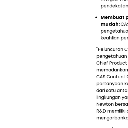
pendekatann
Membuat p
mudah:
CA
pengetahuan
keahlian pe
"Peluncuran 
pengetahuan i
Chief Product
memadankan A
CAS Content C
pertanyaan ke
dari satu ant
lingkungan y
Newton bersam
R&D memiliki 
mengorbanka