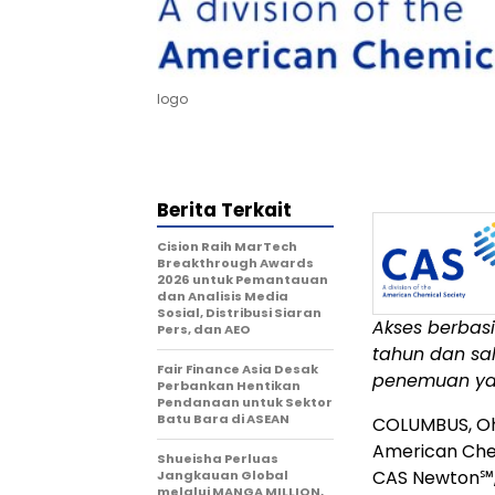
logo
Berita Terkait
Cision Raih MarTech
Breakthrough Awards
2026 untuk Pemantauan
dan Analisis Media
Sosial, Distribusi Siaran
Akses berbas
Pers, dan AEO
tahun dan sal
Fair Finance Asia Desak
penemuan ya
Perbankan Hentikan
Pendanaan untuk Sektor
Batu Bara di ASEAN
COLUMBUS, O
American Che
Shueisha Perluas
CAS Newton℠, 
Jangkauan Global
melalui MANGA MILLION,