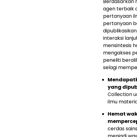
Berdasarkan 
agen terbaik d
pertanyaan il
pertanyaan b
dipublikasika
interaksi lan
mensintesis h
mengakses pe
peneliti bera
selagi mempert
Mendapatka
yang dipub
Collection 
ilmu materia
Hemat wak
mempercep
cerdas sain
menjadi wa