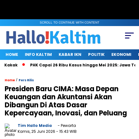
SCROLL TO CONTINUE WITH CONTENT
HOME
INFO KALTIM
KABAR IKN
POLITIK
EKONOMI
ak
PHK Capai 26 Ribu Kasus hingga Mei 2025: Jawa Tengah, 
/
Home
Pers Rilis
Presiden Baru CIMA: Masa Depan
Keuangan dan Akuntansi Akan
Dibangun Di Atas Dasar
Kepercayaan, Inovasi, dan Peluang
Tim Hallo Media
- Pewarta
Kamis, 25 Juni 2026
- 15:43 WIB