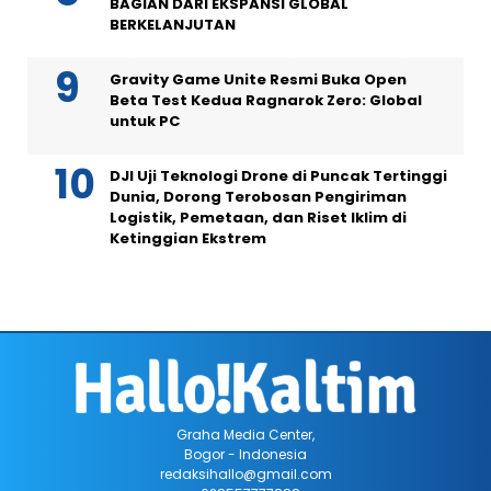
BAGIAN DARI EKSPANSI GLOBAL
BERKELANJUTAN
Gravity Game Unite Resmi Buka Open
Beta Test Kedua Ragnarok Zero: Global
untuk PC
DJI Uji Teknologi Drone di Puncak Tertinggi
Dunia, Dorong Terobosan Pengiriman
Logistik, Pemetaan, dan Riset Iklim di
Ketinggian Ekstrem
Graha Media Center,
Bogor - Indonesia
redaksihallo@gmail.com