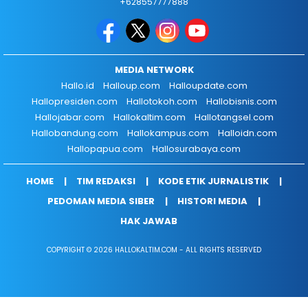
+628557777888
MEDIA NETWORK
Hallo.id
Halloup.com
Halloupdate.com
Hallopresiden.com
Hallotokoh.com
Hallobisnis.com
Hallojabar.com
Hallokaltim.com
Hallotangsel.com
Hallobandung.com
Hallokampus.com
Halloidn.com
Hallopapua.com
Hallosurabaya.com
HOME
TIM REDAKSI
KODE ETIK JURNALISTIK
PEDOMAN MEDIA SIBER
HISTORI MEDIA
HAK JAWAB
COPYRIGHT © 2026 HALLOKALTIM.COM - ALL RIGHTS RESERVED