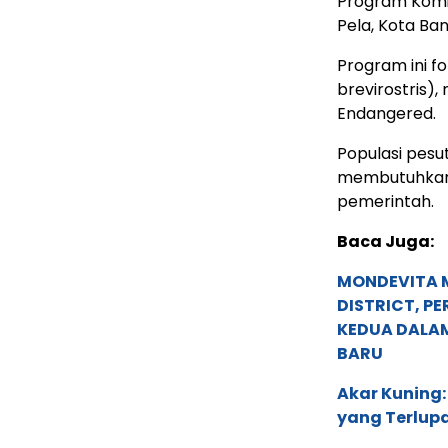
Program Komik
Pela, Kota Ba
Program ini f
brevirostris),
Endangered.
Populasi pesut
membutuhkan 
pemerintah.
Baca Juga:
MONDEVITA 
DISTRICT, P
KEDUA DALA
BARU
Akar Kuning:
yang Terlup