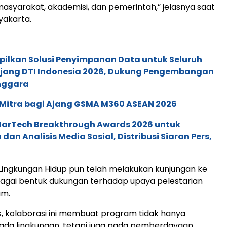
asyarakat, akademisi, dan pemerintah,” jelasnya saat
yakarta.
pilkan Solusi Penyimpanan Data untuk Seluruh
 Ajang DTI Indonesia 2026, Dukung Pengembangan
enggara
 Mitra bagi Ajang GSMA M360 ASEAN 2026
 MarTech Breakthrough Awards 2026 untuk
an Analisis Media Sosial, Distribusi Siaran Pers,
ingkungan Hidup pun telah melakukan kunjungan ke
agai bentuk dukungan terhadap upaya pelestarian
am.
, kolaborasi ini membuat program tidak hanya
da lingkungan, tetapi juga pada pemberdayaan