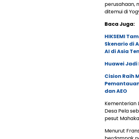
perusahaan, m
ditemui di Yog
Baca Juga:
HIKSEMI Tam
Skenario di
AI di Asia T
Huawei Jadi
Cision Raih
Pemantauan d
dan AEO
Kementerian L
Desa Pela seb
pesut Mahak
Menurut Frans
berdampak pa