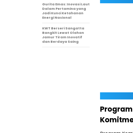
Gurita Emas: Inovasi Laut
Dalam Pertamina yang
Jadi Kunci Ketahanan
Energi Nasional
KWT Berseri Sangatta
Bangkit Lewat Olahan
Jamur Tiram Inovatif
dan Berdaya Saing
Program
Komitme