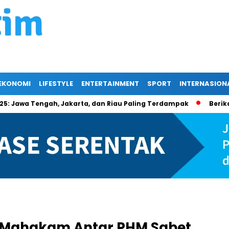
EKONOMI
LIFESTYLE
ENTERTAINMENT
SPORT
INTERNASION
a Tengah, Jakarta, dan Riau Paling Terdampak
Berikan Jasa 
 Mahakam Antar PHM Sabet