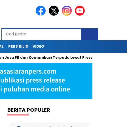
AL
PERS RILIS
VIDEO
PR dan Komunikasi Terpadu Lewat Press Release, Sapulangit PR Ko
BERITA POPULER