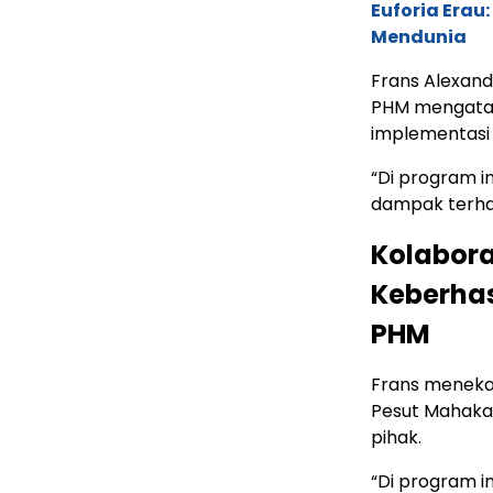
Euforia Erau
Mendunia
Frans Alexand
PHM mengatak
implementasi 
“Di program i
dampak terhad
Kolabora
Keberha
PHM
Frans meneka
Pesut Mahaka
pihak.
“Di program i