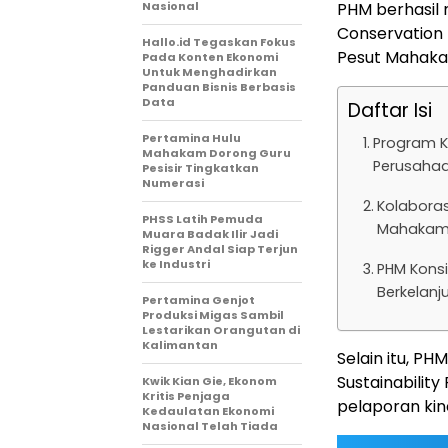
Nasional
PHM berhasil 
Conservation 
Hallo.id Tegaskan Fokus
Pesut Mahaka
Pada Konten Ekonomi
Untuk Menghadirkan
Panduan Bisnis Berbasis
Data
Daftar Isi
Pertamina Hulu
Program K
Mahakam Dorong Guru
Perusahaa
Pesisir Tingkatkan
Numerasi
Kolaboras
PHSS Latih Pemuda
Mahakam
Muara Badak Ilir Jadi
Rigger Andal Siap Terjun
ke Industri
PHM Kons
Berkelanj
Pertamina Genjot
Produksi Migas Sambil
Lestarikan Orangutan di
Kalimantan
Selain itu, P
Sustainabili
Kwik Kian Gie, Ekonom
Kritis Penjaga
pelaporan kin
Kedaulatan Ekonomi
Nasional Telah Tiada