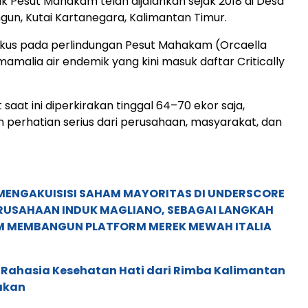
 Pesut Mahakam telah dijalankan sejak 2018 di Desa
ngun, Kutai Kartanegara, Kalimantan Timur.
okus pada perlindungan Pesut Mahakam (Orcaella
 mamalia air endemik yang kini masuk daftar Critically
 saat ini diperkirakan tinggal 64–70 ekor saja,
perhatian serius dari perusahaan, masyarakat, dan
MENGAKUISISI SAHAM MAYORITAS DI UNDERSCORE
ERUSAHAAN INDUK MAGLIANO, SEBAGAI LANGKAH
M MEMBANGUN PLATFORM MEREK MEWAH ITALIA
 Rahasia Kesehatan Hati dari Rimba Kalimantan
akan