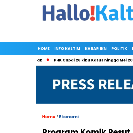
HOME
INFO KALTIM
KABAR IKN
POLITIK
n Cuma Kakak
PHK Capai 26 Ribu Kasus hingga Mei 2025: Jaw
Home
Ekonomi
/
Program Komik Pesut