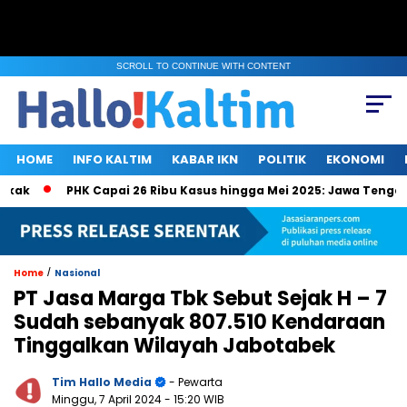
SCROLL TO CONTINUE WITH CONTENT
HOME
INFO KALTIM
KABAR IKN
POLITIK
EKONOMI
PHK Capai 26 Ribu Kasus hingga Mei 2025: Jawa Tengah, Ja
/
Home
Nasional
PT Jasa Marga Tbk Sebut Sejak H – 7
Sudah sebanyak 807.510 Kendaraan
Tinggalkan Wilayah Jabotabek
Tim Hallo Media
- Pewarta
Minggu, 7 April 2024
- 15:20 WIB