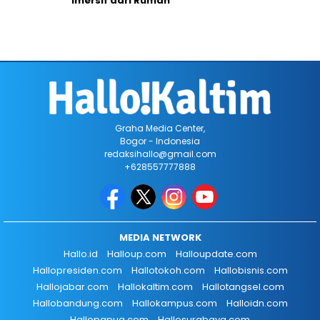
Imersif dari Rumah
Graha Media Center,
Bogor - Indonesia
redaksihallo@gmail.com
+628557777888
MEDIA NETWORK
Hallo.id
Halloup.com
Halloupdate.com
Hallopresiden.com
Hallotokoh.com
Hallobisnis.com
Hallojabar.com
Hallokaltim.com
Hallotangsel.com
Hallobandung.com
Hallokampus.com
Halloidn.com
Hallopapua.com
Hallosurabaya.com