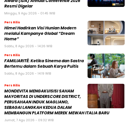
Award (IDA) Annual Conference 2026
Resmi Digelar
Minggu, 9 Agu 2026 - 01:45 WIB
Pers Rilis
Himel Hadirkan Visi Hunian Modern
melalui Kampanye Global “Dream
Home”
Sabtu, 8 Agu 2026 - 14:26 WIB
Pers Rilis
FAMILIARITÉ: Ketika Sinema dan Sastra
Bertemu dalam Sebuah Karya Puitis
Sabtu, 8 Agu 2026 - 14:19 WIB
Pers Rilis
MONDEVITA MENGAKUISISI SAHAM
MAYORITAS DI UNDERSCORE DISTRICT,
PERUSAHAAN INDUK MAGLIANO,
SEBAGAI LANGKAH KEDUA DALAM
MEMBANGUN PLATFORM MEREK MEWAH ITALIA BARU
Jumat, 7 Agu 2026 - 09:32 WIB