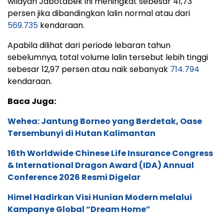
wilayah Jabotabek ini meningkat sebesar 41,73
persen jika dibandingkan lalin normal atau dari
569.735
kendaraan.
Apabila dilihat dari periode lebaran tahun
sebelumnya, total volume lalin tersebut lebih tinggi
sebesar 12,97 persen atau naik sebanyak
714.794
kendaraan.
Baca Juga:
Wehea: Jantung Borneo yang Berdetak, Oase
Tersembunyi di Hutan Kalimantan
16th Worldwide Chinese Life Insurance Congress
& International Dragon Award (IDA) Annual
Conference 2026 Resmi Digelar
Himel Hadirkan Visi Hunian Modern melalui
Kampanye Global “Dream Home”