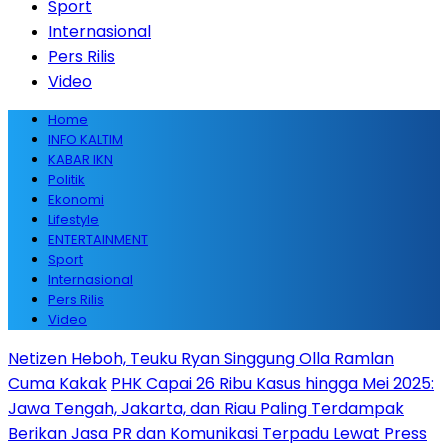
Sport
Internasional
Pers Rilis
Video
Home
INFO KALTIM
KABAR IKN
Politik
Ekonomi
Lifestyle
ENTERTAINMENT
Sport
Internasional
Pers Rilis
Video
Netizen Heboh, Teuku Ryan Singgung Olla Ramlan
Cuma Kakak
PHK Capai 26 Ribu Kasus hingga Mei 2025:
Jawa Tengah, Jakarta, dan Riau Paling Terdampak
Berikan Jasa PR dan Komunikasi Terpadu Lewat Press