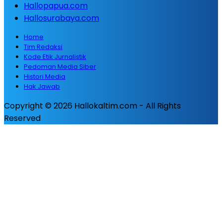
Hallopapua.com
Hallosurabaya.com
Home
Tim Redaksi
Kode Etik Jurnalistik
Pedoman Media Siber
Histori Media
Hak Jawab
Copyright © 2026 Hallokaltim.com - All Rights
Reserved