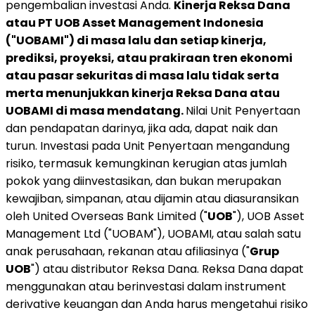
pengembalian investasi Anda.
Kinerja Reksa Dana
atau PT UOB Asset Management Indonesia
("UOBAMI") di masa lalu dan setiap kinerja,
prediksi, proyeksi, atau prakiraan tren ekonomi
atau pasar sekuritas di masa lalu tidak serta
merta menunjukkan kinerja Reksa Dana atau
UOBAMI di masa mendatang.
Nilai Unit Penyertaan
dan pendapatan darinya, jika ada, dapat naik dan
turun. Investasi pada Unit Penyertaan mengandung
risiko, termasuk kemungkinan kerugian atas jumlah
pokok yang diinvestasikan, dan bukan merupakan
kewajiban, simpanan, atau dijamin atau diasuransikan
oleh United Overseas Bank Limited ("
UOB
"), UOB Asset
Management Ltd ("UOBAM"), UOBAMI, atau salah satu
anak perusahaan, rekanan atau afiliasinya ("
Grup
UOB
") atau distributor Reksa Dana. Reksa Dana dapat
menggunakan atau berinvestasi dalam instrument
derivative keuangan dan Anda harus mengetahui risiko