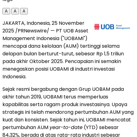
A
A
A
JAKARTA, Indonesia
,
25 November
2025
/PRNewswire/ — PT UOB Asset
Management Indonesia ("UOBAMI")
mencapai dana kelolaan (AUM) tertinggi selama
delapan bulan berturut-turut, sebesar
Rp 1,5
triliun
pada akhir Oktober 2025. Pencapaian ini semakin
menegaskan posisi UOBAMI di industri investasi
Indonesia
.
Sejak resmi bergabung dengan Grup UOBAM pada
akhir tahun 2019, UOBAMI terus memperluas
kapabilitas serta ragam produk investasinya. Upaya
strategis ini telah mendorong pertumbuhan AUM yang
kuat dan konsisten. Sejak tahun ini, UOBAMI mencatat
pertumbuhan AUM
year-to-date
(YTD) sebesar
84,32%, berada di atas rata-rata industri sebesar