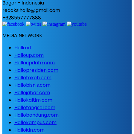
Bogor - Indonesia
redaksihallo@gmail.com
+628557777888
MEDIA NETWORK
Hallo.id
Halloup.com
Halloupdate.com
Hallopresiden.com
Hallotokoh.com
Hallobisnis.com
Hallojabar.com
Hallokaltim.com
Hallotangsel.com
Hallobandung.com
Hallokampus.com
Halloidn.com