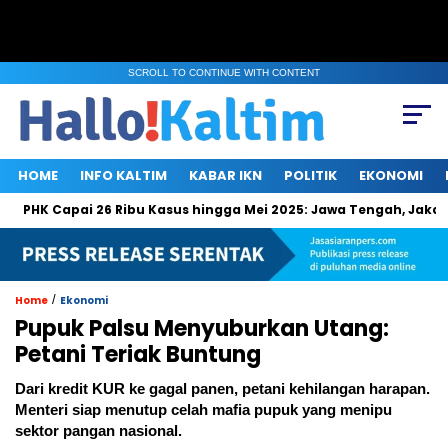
SCROLL TO CONTINUE WITH CONTENT
HOME
INFO KALTIM
KABAR IKN
POLITIK
EKONOMI
 Capai 26 Ribu Kasus hingga Mei 2025: Jawa Tengah, Jakarta, da
/
Home
Ekonomi
Pupuk Palsu Menyuburkan Utang:
Petani Teriak Buntung
Dari kredit KUR ke gagal panen, petani kehilangan harapan.
Menteri siap menutup celah mafia pupuk yang menipu
sektor pangan nasional.