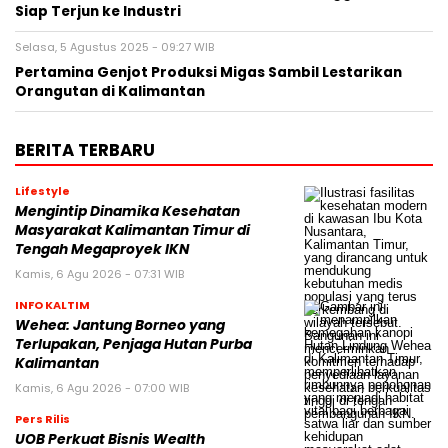
Siap Terjun ke Industri
Selasa, 5 Agustus 2025 - 09:27 WIB
Pertamina Genjot Produksi Migas Sambil Lestarikan
Orangutan di Kalimantan
BERITA TERBARU
Lifestyle
Mengintip Dinamika Kesehatan
Masyarakat Kalimantan Timur di
Tengah Megaproyek IKN
Kamis, 6 Agu 2026 - 07:31 WIB
INFO KALTIM
Wehea: Jantung Borneo yang
Terlupakan, Penjaga Hutan Purba
Kalimantan
Kamis, 6 Agu 2026 - 07:00 WIB
Pers Rilis
UOB Perkuat Bisnis Wealth