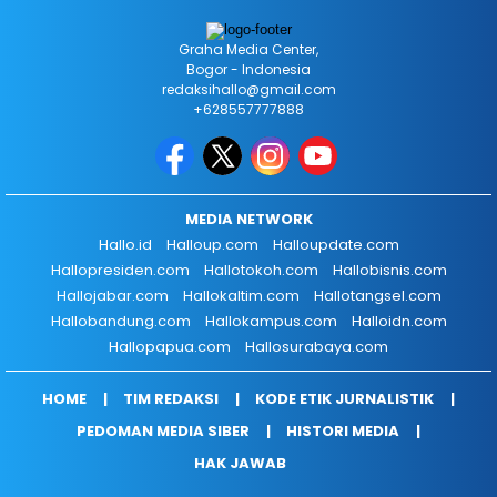
Graha Media Center,
Bogor - Indonesia
redaksihallo@gmail.com
+628557777888
MEDIA NETWORK
Hallo.id
Halloup.com
Halloupdate.com
Hallopresiden.com
Hallotokoh.com
Hallobisnis.com
Hallojabar.com
Hallokaltim.com
Hallotangsel.com
Hallobandung.com
Hallokampus.com
Halloidn.com
Hallopapua.com
Hallosurabaya.com
HOME
TIM REDAKSI
KODE ETIK JURNALISTIK
PEDOMAN MEDIA SIBER
HISTORI MEDIA
HAK JAWAB