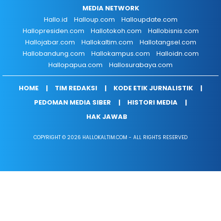
MEDIA NETWORK
Hallo.id
Halloup.com
Halloupdate.com
Hallopresiden.com
Hallotokoh.com
Hallobisnis.com
Hallojabar.com
Hallokaltim.com
Hallotangsel.com
Hallobandung.com
Hallokampus.com
Halloidn.com
Hallopapua.com
Hallosurabaya.com
HOME
TIM REDAKSI
KODE ETIK JURNALISTIK
PEDOMAN MEDIA SIBER
HISTORI MEDIA
HAK JAWAB
COPYRIGHT © 2026 HALLOKALTIM.COM - ALL RIGHTS RESERVED