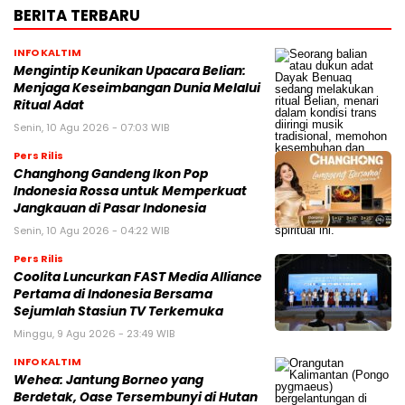
BERITA TERBARU
INFO KALTIM
Mengintip Keunikan Upacara Belian:
Menjaga Keseimbangan Dunia Melalui
Ritual Adat
Senin, 10 Agu 2026 - 07:03 WIB
Pers Rilis
Changhong Gandeng Ikon Pop
Indonesia Rossa untuk Memperkuat
Jangkauan di Pasar Indonesia
Senin, 10 Agu 2026 - 04:22 WIB
Pers Rilis
Coolita Luncurkan FAST Media Alliance
Pertama di Indonesia Bersama
Sejumlah Stasiun TV Terkemuka
Minggu, 9 Agu 2026 - 23:49 WIB
INFO KALTIM
Wehea: Jantung Borneo yang
Berdetak, Oase Tersembunyi di Hutan