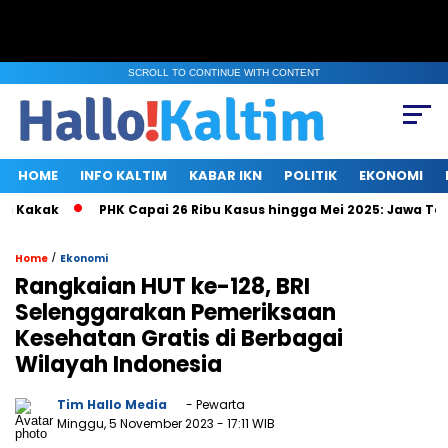
SCROLL TO CONTINUE WITH CONTENT
HOME
INFO KALTIM
KABAR IKN
POLITIK
EKONOMI
Kakak
PHK Capai 26 Ribu Kasus hingga Mei 2025: Jawa Tenga
/
Home
Ekonomi
Rangkaian HUT ke-128, BRI
Selenggarakan Pemeriksaan
Kesehatan Gratis di Berbagai
Wilayah Indonesia
Tim Hallo Media
- Pewarta
Minggu, 5 November 2023
- 17:11 WIB