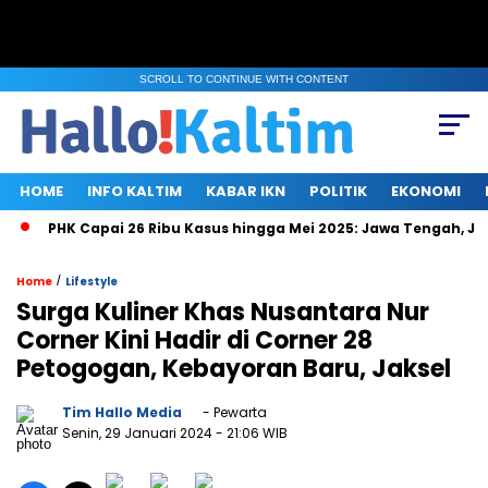
SCROLL TO CONTINUE WITH CONTENT
HOME
INFO KALTIM
KABAR IKN
POLITIK
EKONOMI
PHK Capai 26 Ribu Kasus hingga Mei 2025: Jawa Tengah, Jakart
/
Home
Lifestyle
Surga Kuliner Khas Nusantara Nur
Corner Kini Hadir di Corner 28
Petogogan, Kebayoran Baru, Jaksel
Tim Hallo Media
- Pewarta
Senin, 29 Januari 2024
- 21:06 WIB