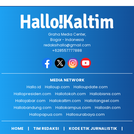
Graha Media Center,
Bogor - Indonesia
redaksihallo@gmail.com
+628557777888
MEDIA NETWORK
Hallo.id
Halloup.com
Halloupdate.com
Hallopresiden.com
Hallotokoh.com
Hallobisnis.com
Hallojabar.com
Hallokaltim.com
Hallotangsel.com
Hallobandung.com
Hallokampus.com
Halloidn.com
Hallopapua.com
Hallosurabaya.com
HOME
TIM REDAKSI
KODE ETIK JURNALISTIK