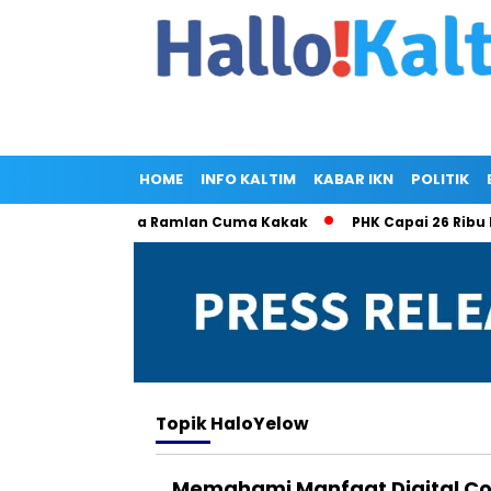
HOME
INFO KALTIM
KABAR IKN
POLITIK
an Singgung Olla Ramlan Cuma Kakak
PHK Capai 26 Ribu Kas
Topik
HaloYelow
Memahami Manfaat Digital Co