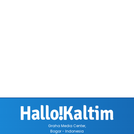
Graha Media Center,
Bogor - Indonesia