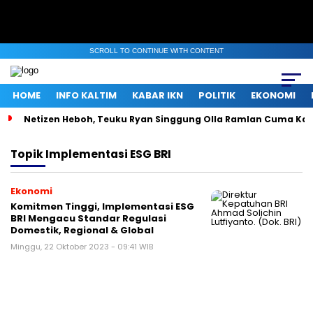
SCROLL TO CONTINUE WITH CONTENT
HOME
INFO KALTIM
KABAR IKN
POLITIK
EKONOMI
Netizen Heboh, Teuku Ryan Singgung Olla Ramlan Cuma Ka
Topik
Implementasi ESG BRI
Ekonomi
Komitmen Tinggi, Implementasi ESG
BRI Mengacu Standar Regulasi
Domestik, Regional & Global
Minggu, 22 Oktober 2023 - 09:41 WIB