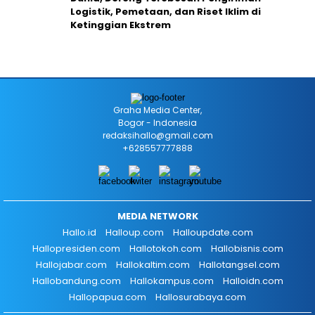
Logistik, Pemetaan, dan Riset Iklim di
Ketinggian Ekstrem
Graha Media Center,
Bogor - Indonesia
redaksihallo@gmail.com
+628557777888
MEDIA NETWORK
Hallo.id
Halloup.com
Halloupdate.com
Hallopresiden.com
Hallotokoh.com
Hallobisnis.com
Hallojabar.com
Hallokaltim.com
Hallotangsel.com
Hallobandung.com
Hallokampus.com
Halloidn.com
Hallopapua.com
Hallosurabaya.com