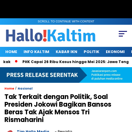
SCROLL TO CONTINUE WITH CONTENT
HOME
INFO KALTIM
KABAR IKN
POLITIK
EKONOMI
k
PHK Capai 26 Ribu Kasus hingga Mei 2025: Jawa Tengah, Ja
/
Home
Nasional
Tak Terkait dengan Politik, Soal
Presiden Jokowi Bagikan Bansos
Beras Tak Ajak Mensos Tri
Rismaharini
Tim Hallo Media
- Pewarta