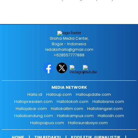
Graha Media Center,
Bogor - Indonesia
redaksihallo@gmail.com
+628557777888
MEDIA NETWORK
Hallo.id
Halloup.com
Halloupdate.com
Hallopresiden.com
Hallotokoh.com
Hallobisnis.com
Hallojabar.com
Hallokaltim.com
Hallotangsel.com
Hallobandung.com
Hallokampus.com
Halloidn.com
Hallopapua.com
Hallosurabaya.com
HOME
TIM REDAKSI
KODE ETIK JURNALISTIK