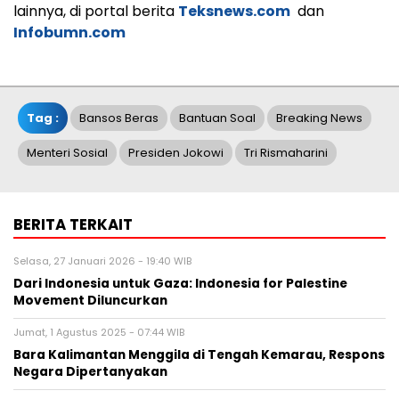
lainnya, di portal berita
Teksnews.com
dan
Infobumn.com
Tag :
Bansos Beras
Bantuan Soal
Breaking News
Menteri Sosial
Presiden Jokowi
Tri Rismaharini
BERITA TERKAIT
Selasa, 27 Januari 2026 - 19:40 WIB
Dari Indonesia untuk Gaza: Indonesia for Palestine
Movement Diluncurkan
Jumat, 1 Agustus 2025 - 07:44 WIB
Bara Kalimantan Menggila di Tengah Kemarau, Respons
Negara Dipertanyakan