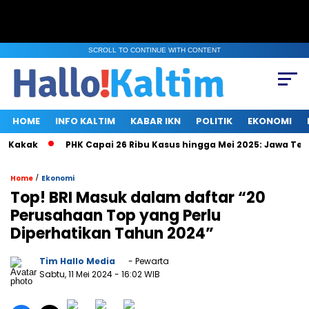
SCROLL TO CONTINUE WITH CONTENT
HOME
INFO KALTIM
KABAR IKN
POLITIK
EKONOMI
Kakak
PHK Capai 26 Ribu Kasus hingga Mei 2025: Jawa Tenga
/
Home
Ekonomi
Top! BRI Masuk dalam daftar “20
Perusahaan Top yang Perlu
Diperhatikan Tahun 2024”
Tim Hallo Media
- Pewarta
Sabtu, 11 Mei 2024
- 16:02 WIB