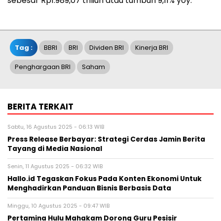
sebesar Rp1.989,07 triliun atau tumbuh 9,11% yoy.***
Tag :
BBRI
BRI
Dividen BRI
Kinerja BRI
Penghargaan BRI
Saham
BERITA TERKAIT
Sabtu, 16 Agustus 2025 - 06:13 WIB
Press Release Berbayar: Strategi Cerdas Jamin Berita
Tayang di Media Nasional
Senin, 11 Agustus 2025 - 06:32 WIB
Hallo.id Tegaskan Fokus Pada Konten Ekonomi Untuk
Menghadirkan Panduan Bisnis Berbasis Data
Minggu, 10 Agustus 2025 - 09:47 WIB
Pertamina Hulu Mahakam Dorong Guru Pesisir