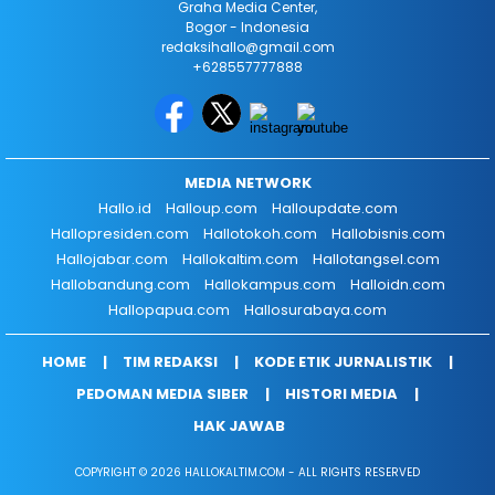
Graha Media Center,
Bogor - Indonesia
redaksihallo@gmail.com
+628557777888
MEDIA NETWORK
Hallo.id
Halloup.com
Halloupdate.com
Hallopresiden.com
Hallotokoh.com
Hallobisnis.com
Hallojabar.com
Hallokaltim.com
Hallotangsel.com
Hallobandung.com
Hallokampus.com
Halloidn.com
Hallopapua.com
Hallosurabaya.com
HOME
TIM REDAKSI
KODE ETIK JURNALISTIK
PEDOMAN MEDIA SIBER
HISTORI MEDIA
HAK JAWAB
COPYRIGHT © 2026 HALLOKALTIM.COM - ALL RIGHTS RESERVED