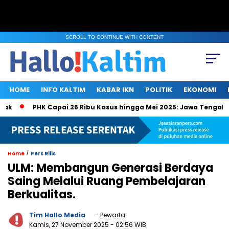
SCROLL TO CONTINUE WITH CONTENT
HOME
INFO KALTIM
KABAR IKN
POLITIK
EKONOMI
PHK Capai 26 Ribu Kasus hingga Mei 2025: Jawa Tengah, Jaka
/
Home
Pers Rilis
ULM: Membangun Generasi Berdaya
Saing Melalui Ruang Pembelajaran
Berkualitas.
Tim Hallo Media
- Pewarta
Kamis, 27 November 2025
- 02:56 WIB