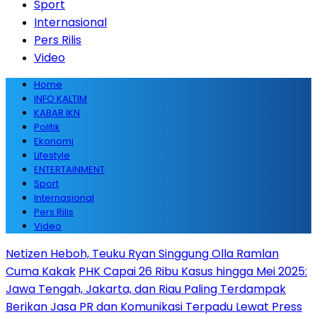
Sport
Internasional
Pers Rilis
Video
Home
INFO KALTIM
KABAR IKN
Politik
Ekonomi
Lifestyle
ENTERTAINMENT
Sport
Internasional
Pers Rilis
Video
Netizen Heboh, Teuku Ryan Singgung Olla Ramlan
Cuma Kakak
PHK Capai 26 Ribu Kasus hingga Mei 2025:
Jawa Tengah, Jakarta, dan Riau Paling Terdampak
Berikan Jasa PR dan Komunikasi Terpadu Lewat Press