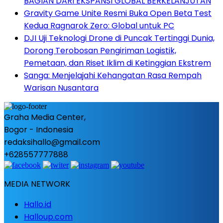
BAGIAN DARI EKSPANSI GLOBAL BERKELANJUTAN
Gravity Game Unite Resmi Buka Open Beta Test
Kedua Ragnarok Zero: Global untuk PC
DJI Uji Teknologi Drone di Puncak Tertinggi Dunia,
Dorong Terobosan Pengiriman Logistik,
Pemetaan, dan Riset Iklim di Ketinggian Ekstrem
Sanga: Menjelajahi Kehangatan Rasa Rempah
Warisan Nusantara
Graha Media Center,
Bogor - Indonesia
redaksihallo@gmail.com
+628557777888
MEDIA NETWORK
Hallo.id
Halloup.com