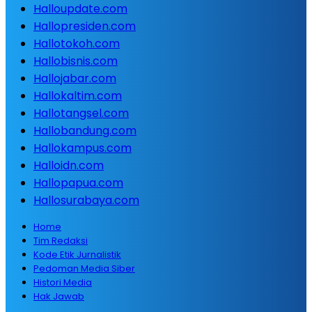
Halloupdate.com
Hallopresiden.com
Hallotokoh.com
Hallobisnis.com
Hallojabar.com
Hallokaltim.com
Hallotangsel.com
Hallobandung.com
Hallokampus.com
Halloidn.com
Hallopapua.com
Hallosurabaya.com
Home
Tim Redaksi
Kode Etik Jurnalistik
Pedoman Media Siber
Histori Media
Hak Jawab