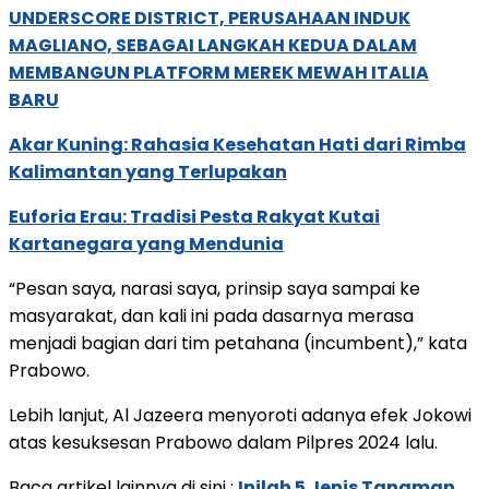
UNDERSCORE DISTRICT, PERUSAHAAN INDUK
MAGLIANO, SEBAGAI LANGKAH KEDUA DALAM
MEMBANGUN PLATFORM MEREK MEWAH ITALIA
BARU
Akar Kuning: Rahasia Kesehatan Hati dari Rimba
Kalimantan yang Terlupakan
Euforia Erau: Tradisi Pesta Rakyat Kutai
Kartanegara yang Mendunia
“Pesan saya, narasi saya, prinsip saya sampai ke
masyarakat, dan kali ini pada dasarnya merasa
menjadi bagian dari tim petahana (incumbent),” kata
Prabowo.
Lebih lanjut, Al Jazeera menyoroti adanya efek Jokowi
atas kesuksesan Prabowo dalam Pilpres 2024 lalu.
Baca artikel lainnya di sini :
Inilah 5 Jenis Tanaman