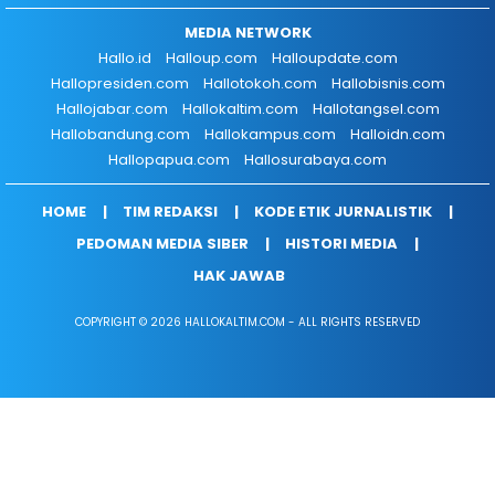
MEDIA NETWORK
Hallo.id
Halloup.com
Halloupdate.com
Hallopresiden.com
Hallotokoh.com
Hallobisnis.com
Hallojabar.com
Hallokaltim.com
Hallotangsel.com
Hallobandung.com
Hallokampus.com
Halloidn.com
Hallopapua.com
Hallosurabaya.com
HOME
TIM REDAKSI
KODE ETIK JURNALISTIK
PEDOMAN MEDIA SIBER
HISTORI MEDIA
HAK JAWAB
COPYRIGHT © 2026 HALLOKALTIM.COM - ALL RIGHTS RESERVED