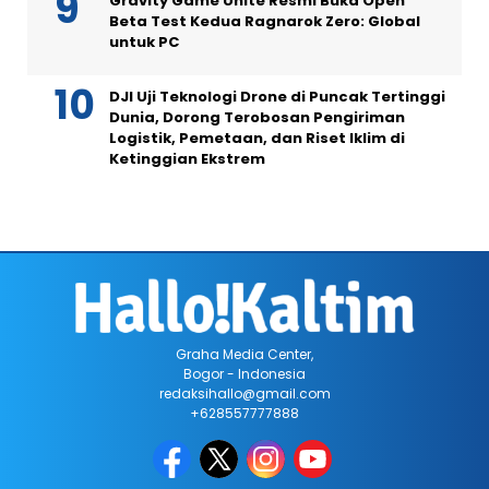
Gravity Game Unite Resmi Buka Open
Beta Test Kedua Ragnarok Zero: Global
untuk PC
DJI Uji Teknologi Drone di Puncak Tertinggi
Dunia, Dorong Terobosan Pengiriman
Logistik, Pemetaan, dan Riset Iklim di
Ketinggian Ekstrem
Graha Media Center,
Bogor - Indonesia
redaksihallo@gmail.com
+628557777888