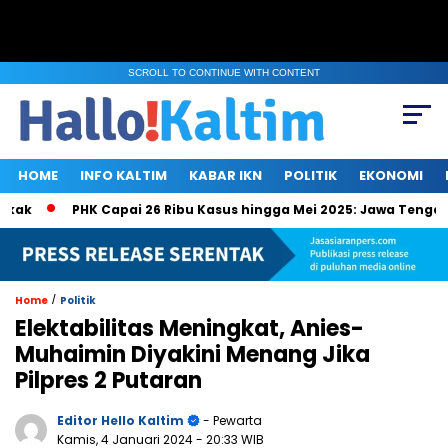
SCROLL TO CONTINUE WITH CONTENT
HOME
INFO KALTIM
KABAR IKN
POLITIK
EKONOMI
k
PHK Capai 26 Ribu Kasus hingga Mei 2025: Jawa Tengah, J
/
Home
Politik
Elektabilitas Meningkat, Anies-
Muhaimin Diyakini Menang Jika
Pilpres 2 Putaran
Editor Hello Kaltim
- Pewarta
Kamis, 4 Januari 2024
- 20:33 WIB