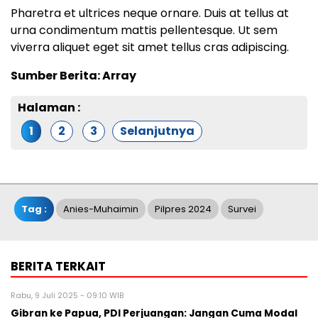
Pharetra et ultrices neque ornare. Duis at tellus at
urna condimentum mattis pellentesque. Ut sem
viverra aliquet eget sit amet tellus cras adipiscing.
Sumber Berita: Array
Halaman :
1
2
3
Selanjutnya
Tag :
Anies-Muhaimin
Pilpres 2024
Survei
BERITA TERKAIT
Rabu, 9 Juli 2025 - 09:10 WIB
Gibran ke Papua, PDI Perjuangan: Jangan Cuma Modal