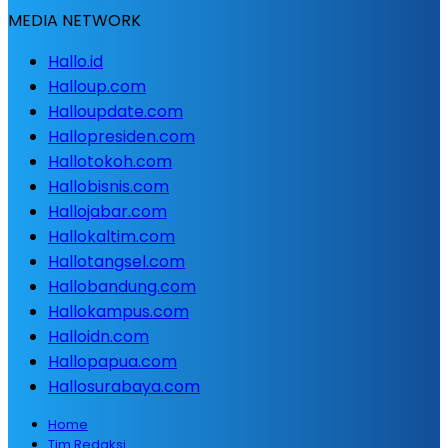
MEDIA NETWORK
Hallo.id
Halloup.com
Halloupdate.com
Hallopresiden.com
Hallotokoh.com
Hallobisnis.com
Hallojabar.com
Hallokaltim.com
Hallotangsel.com
Hallobandung.com
Hallokampus.com
Halloidn.com
Hallopapua.com
Hallosurabaya.com
Home
Tim Redaksi