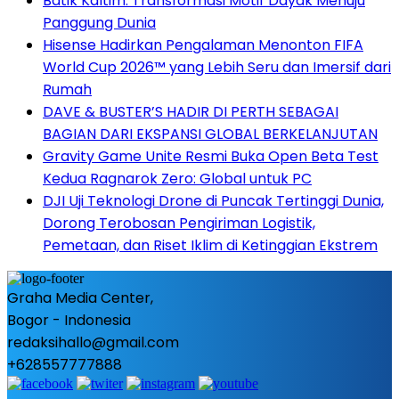
Batik Kaltim: Transformasi Motif Dayak Menuju
Panggung Dunia
Hisense Hadirkan Pengalaman Menonton FIFA
World Cup 2026™ yang Lebih Seru dan Imersif dari
Rumah
DAVE & BUSTER’S HADIR DI PERTH SEBAGAI
BAGIAN DARI EKSPANSI GLOBAL BERKELANJUTAN
Gravity Game Unite Resmi Buka Open Beta Test
Kedua Ragnarok Zero: Global untuk PC
DJI Uji Teknologi Drone di Puncak Tertinggi Dunia,
Dorong Terobosan Pengiriman Logistik,
Pemetaan, dan Riset Iklim di Ketinggian Ekstrem
Graha Media Center,
Bogor - Indonesia
redaksihallo@gmail.com
+628557777888