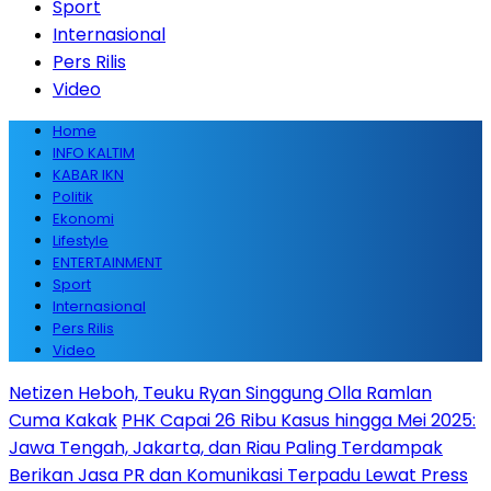
Sport
Internasional
Pers Rilis
Video
Home
INFO KALTIM
KABAR IKN
Politik
Ekonomi
Lifestyle
ENTERTAINMENT
Sport
Internasional
Pers Rilis
Video
Netizen Heboh, Teuku Ryan Singgung Olla Ramlan
Cuma Kakak
PHK Capai 26 Ribu Kasus hingga Mei 2025:
Jawa Tengah, Jakarta, dan Riau Paling Terdampak
Berikan Jasa PR dan Komunikasi Terpadu Lewat Press