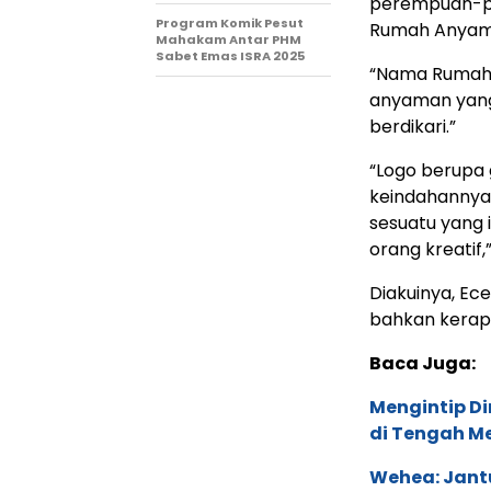
perempuan-pe
Program Komik Pesut
Rumah Anyama
Mahakam Antar PHM
Sabet Emas ISRA 2025
“Nama Rumah 
anyaman yang 
berdikari.”
“Logo berupa
keindahannya
sesuatu yang 
orang kreatif,”
Diakuinya, Ec
bahkan kerap
Baca Juga:
Mengintip D
di Tengah M
Wehea: Jant