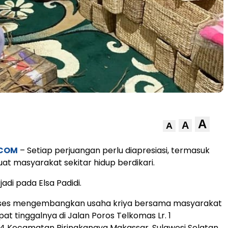
A
A
A
.COM
– Setiap perjuangan perlu diapresiasi, termasuk
 masyarakat sekitar hidup berdikari.
jadi pada Elsa Padidi.
ukses mengembangkan usaha kriya bersama masyarakat
pat tinggalnya di Jalan Poros Telkomas Lr. 1
 Kecamatan Biringkanaya Makassar, Sulawesi Selatan.