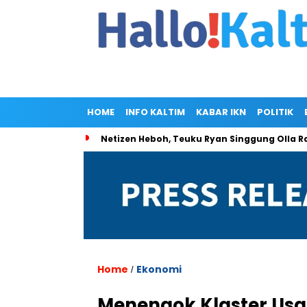
HOME
INFO KALTIM
KABAR IKN
POLITIK
Netizen Heboh, Teuku Ryan Singgung Olla
Home
Ekonomi
/
Menengok Klaster Usa