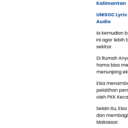
Kalimantan
UNISOC Lyri
Audio
Ia kemudian 
ini agar lebi
sekitar.
Di Rumah Any
hama bisa men
menunjang ek
Elsa menamba
pelatihan pem
oleh PKK Kec
Selain itu, El
dan membagik
Makassar.