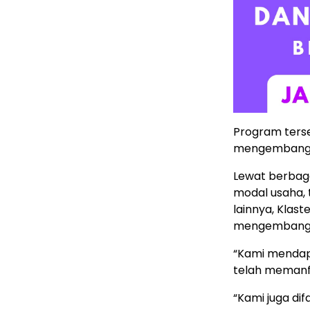
Program ters
mengembangka
Lewat berbag
modal usaha, 
lainnya, Klas
mengembangka
“Kami mendapa
telah memanfa
“Kami juga dif