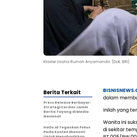
Klaster Usaha Rumah Anyamandiri. (Dok. BRI)
BISNISNEWS
Berita Terkait
dalam membuat
Press Release Berbayar:
Strategi Cerdas Jamin
Inilah yang ter
Berita Tayang di Media
Nasional
Wanita ini s
Hallo.id Tegaskan Fokus
di sekitar tem
Pada Konten Ekonomi
RT.005/RW.004
Untuk Menghadirkan