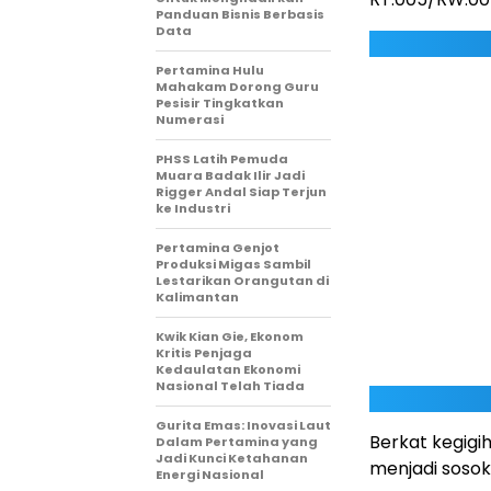
Panduan Bisnis Berbasis
Data
Pertamina Hulu
Mahakam Dorong Guru
Pesisir Tingkatkan
Numerasi
PHSS Latih Pemuda
Muara Badak Ilir Jadi
Rigger Andal Siap Terjun
ke Industri
Pertamina Genjot
Produksi Migas Sambil
Lestarikan Orangutan di
Kalimantan
Kwik Kian Gie, Ekonom
Kritis Penjaga
Kedaulatan Ekonomi
Nasional Telah Tiada
Gurita Emas: Inovasi Laut
Berkat kegigi
Dalam Pertamina yang
Jadi Kunci Ketahanan
menjadi soso
Energi Nasional