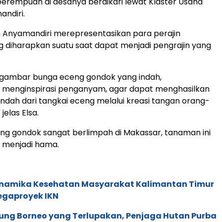
rempuan di desanya berdikari lewat Klaster Usaha
ndiri.
Anyamandiri merepresentasikan para perajin
diharapkan suatu saat dapat menjadi pengrajin yang
 gambar bunga eceng gondok yang indah,
 menginspirasi penganyam, agar dapat menghasilkan
indah dari tangkai eceng melalui kreasi tangan orang-
 jelas Elsa.
eng gondok sangat berlimpah di Makassar, tanaman ini
 menjadi hama.
inamika Kesehatan Masyarakat Kalimantan Timur
egaproyek IKN
ung Borneo yang Terlupakan, Penjaga Hutan Purba