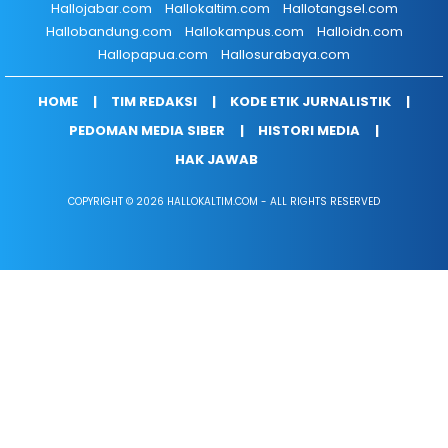
Hallojabar.com
Hallokaltim.com
Hallotangsel.com
Hallobandung.com
Hallokampus.com
Halloidn.com
Hallopapua.com
Hallosurabaya.com
HOME
TIM REDAKSI
KODE ETIK JURNALISTIK
PEDOMAN MEDIA SIBER
HISTORI MEDIA
HAK JAWAB
COPYRIGHT © 2026 HALLOKALTIM.COM - ALL RIGHTS RESERVED