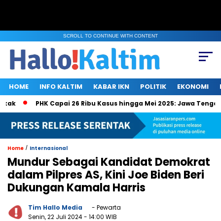
SCROLL TO CONTINUE WITH CONTENT
HOME
INFO KALTIM
KABAR IKN
POLITIK
EKONOMI
k
PHK Capai 26 Ribu Kasus hingga Mei 2025: Jawa Tengah, J
/
Home
Internasional
Mundur Sebagai Kandidat Demokrat
dalam Pilpres AS, Kini Joe Biden Beri
Dukungan Kamala Harris
Tim Hallo Media
- Pewarta
Senin, 22 Juli 2024
- 14:00 WIB