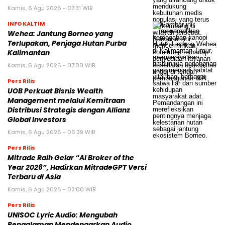
Kamis, 6 Agu 2026 - 07:31 WIB
INFO KALTIM
Wehea: Jantung Borneo yang
Terlupakan, Penjaga Hutan Purba
Kalimantan
Kamis, 6 Agu 2026 - 07:00 WIB
Pers Rilis
UOB Perkuat Bisnis Wealth
Management melalui Kemitraan
Distribusi Strategis dengan Allianz
Global Investors
Kamis, 6 Agu 2026 - 06:39 WIB
Pers Rilis
Mitrade Raih Gelar “AI Broker of the
Year 2026”, Hadirkan MitradeGPT Versi
Terbaru di Asia
Kamis, 6 Agu 2026 - 02:00 WIB
Pers Rilis
UNISOC Lyric Audio: Mengubah
Pengalaman Mendengarkan Audio