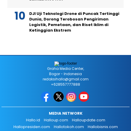
DJI Uji Teknologi Drone di Puncak Tertinggi
Dunia, Dorong Terobosan Pengiriman
Logistik, Pemetaan, dan Riset Iklim di
Ketinggian Ekstrem
Graha Media Center,
Bogor - Indonesia
redaksihallo@gmail.com
+628557777888
MEDIA NETWORK
Hallo.id
Halloup.com
Halloupdate.com
Hallopresiden.com
Hallotokoh.com
Hallobisnis.com