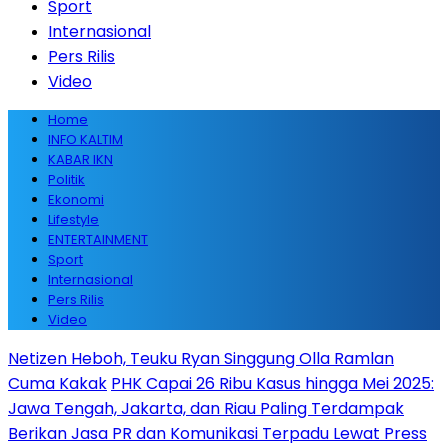
Sport
Internasional
Pers Rilis
Video
Home
INFO KALTIM
KABAR IKN
Politik
Ekonomi
Lifestyle
ENTERTAINMENT
Sport
Internasional
Pers Rilis
Video
Netizen Heboh, Teuku Ryan Singgung Olla Ramlan
Cuma Kakak
PHK Capai 26 Ribu Kasus hingga Mei 2025:
Jawa Tengah, Jakarta, dan Riau Paling Terdampak
Berikan Jasa PR dan Komunikasi Terpadu Lewat Press