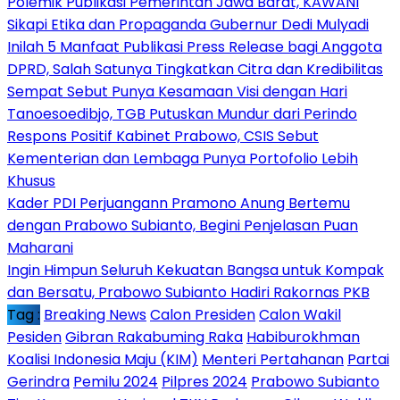
Polemik Publikasi Pemerintah Jawa Barat, KAWANI
Sikapi Etika dan Propaganda Gubernur Dedi Mulyadi
Inilah 5 Manfaat Publikasi Press Release bagi Anggota
DPRD, Salah Satunya Tingkatkan Citra dan Kredibilitas
Sempat Sebut Punya Kesamaan Visi dengan Hari
Tanoesoedibjo, TGB Putuskan Mundur dari Perindo
Respons Positif Kabinet Prabowo, CSIS Sebut
Kementerian dan Lembaga Punya Portofolio Lebih
Khusus
Kader PDI Perjuangann Pramono Anung Bertemu
dengan Prabowo Subianto, Begini Penjelasan Puan
Maharani
Ingin Himpun Seluruh Kekuatan Bangsa untuk Kompak
dan Bersatu, Prabowo Subianto Hadiri Rakornas PKB
Tag :
Breaking News
Calon Presiden
Calon Wakil
Pesiden
Gibran Rakabuming Raka
Habiburokhman
Koalisi Indonesia Maju (KIM)
Menteri Pertahanan
Partai
Gerindra
Pemilu 2024
Pilpres 2024
Prabowo Subianto