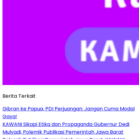
Berita Terkait
Gibran ke Papua, PDI Perjuangan: Jangan Cuma Modal
Gaya!
KAWANI Sikapi Etika dan Propaganda Gubernur Dedi
Mulyadi, Polemik Publikasi Pemerintah Jawa Barat