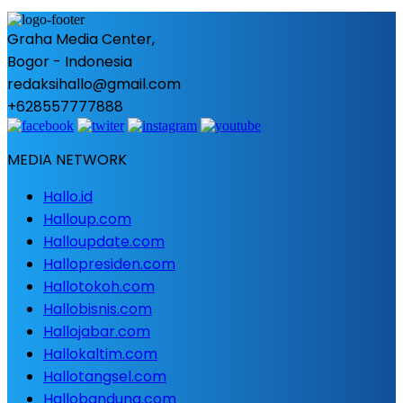
Graha Media Center,
Bogor - Indonesia
redaksihallo@gmail.com
+628557777888
MEDIA NETWORK
Hallo.id
Halloup.com
Halloupdate.com
Hallopresiden.com
Hallotokoh.com
Hallobisnis.com
Hallojabar.com
Hallokaltim.com
Hallotangsel.com
Hallobandung.com