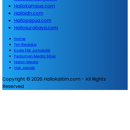
Hallokampus.com
Halloidn.com
Hallopapua.com
Hallosurabaya.com
Home
Tim Redaksi
Kode Etik Jurnalistik
Pedoman Media Siber
Histori Media
Hak Jawab
Copyright © 2026 Hallokaltim.com - All Rights
Reserved