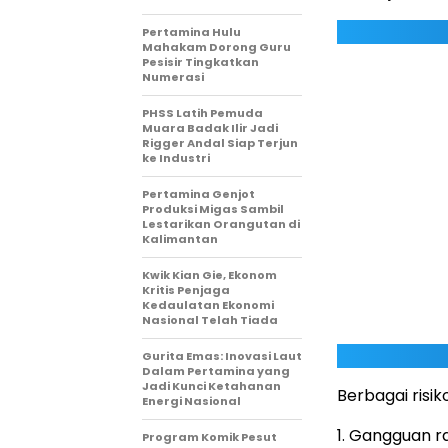
Pertamina Hulu
Mahakam Dorong Guru
Pesisir Tingkatkan
Numerasi
PHSS Latih Pemuda
Muara Badak Ilir Jadi
Rigger Andal Siap Terjun
ke Industri
Pertamina Genjot
Produksi Migas Sambil
Lestarikan Orangutan di
Kalimantan
Kwik Kian Gie, Ekonom
Kritis Penjaga
Kedaulatan Ekonomi
Nasional Telah Tiada
Gurita Emas: Inovasi Laut
Dalam Pertamina yang
Jadi Kunci Ketahanan
Berbagai risik
Energi Nasional
1. Gangguan r
Program Komik Pesut