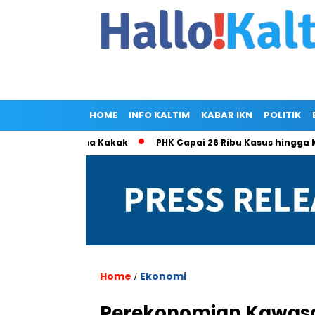
HOME
INFO KALTIM
KABAR IKN
POLITIK
 Ramlan Cuma Kakak
PHK Capai 26 Ribu Kasus hingga Mei 202
Home
Ekonomi
/
Perekonomian Kawasan