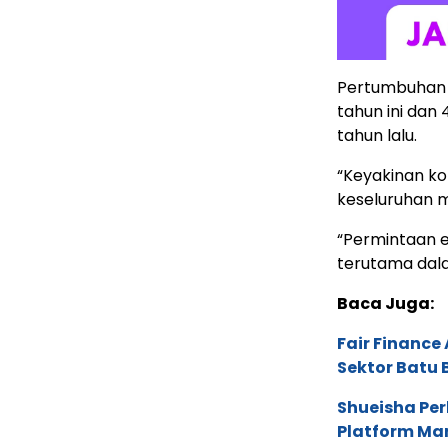
Pertumbuhan 
tahun ini dan
tahun lalu.
“Keyakinan k
keseluruhan m
“Permintaan e
terutama dala
Baca Juga:
Fair Financ
Sektor Batu 
Shueisha Pe
Platform Ma