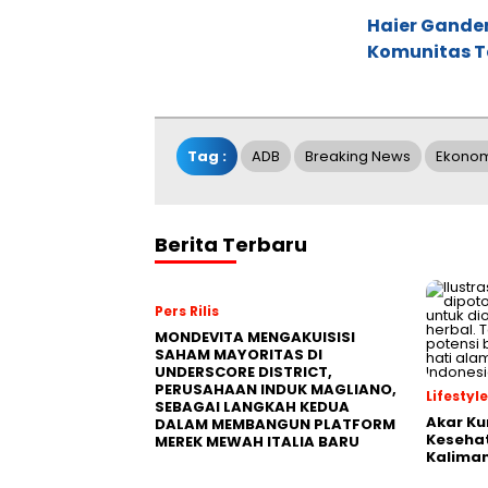
Haier Ganden
Komunitas T
Tag :
ADB
Breaking News
Ekonom
Berita Terbaru
Pers Rilis
MONDEVITA MENGAKUISISI
SAHAM MAYORITAS DI
UNDERSCORE DISTRICT,
PERUSAHAAN INDUK MAGLIANO,
Lifestyle
SEBAGAI LANGKAH KEDUA
Akar Ku
DALAM MEMBANGUN PLATFORM
Kesehat
MEREK MEWAH ITALIA BARU
Kalima