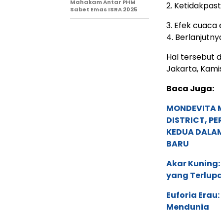
Mahakam Antar PHM
2. Ketidakpas
Sabet Emas ISRA 2025
3. Efek cuaca
4. Berlanjutn
Hal tersebut 
Jakarta, Kamis
Baca Juga:
MONDEVITA 
DISTRICT, P
KEDUA DALA
BARU
Akar Kuning:
yang Terlup
Euforia Erau
Mendunia