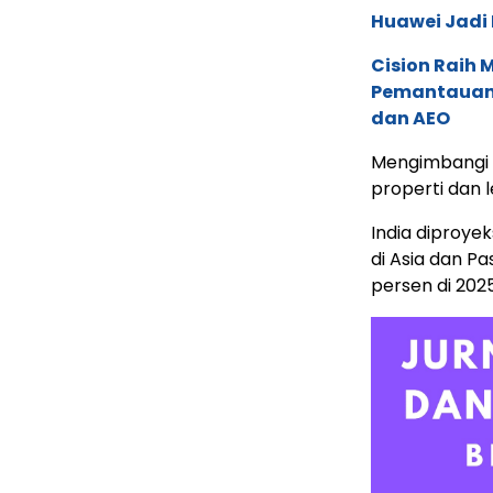
Huawei Jadi
Cision Raih
Pemantauan d
dan AEO
Mengimbangi 
properti dan 
India diproye
di Asia dan P
persen di 2025