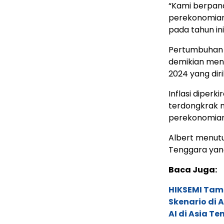
“Kami berpan
perekonomian
pada tahun ini
Pertumbuhan 
demikian menu
2024 yang diril
Inflasi diper
terdongkrak n
perekonomian 
Albert menutu
Tenggara yang
Baca Juga:
HIKSEMI Tam
Skenario di
AI di Asia T