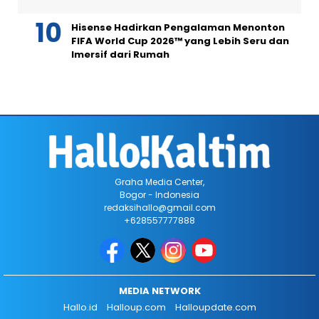
Hisense Hadirkan Pengalaman Menonton
FIFA World Cup 2026™ yang Lebih Seru dan
Imersif dari Rumah
Graha Media Center,
Bogor - Indonesia
redaksihallo@gmail.com
+628557777888
MEDIA NETWORK
Hallo.id
Halloup.com
Halloupdate.com