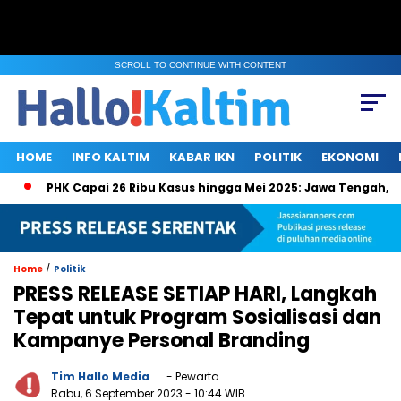
SCROLL TO CONTINUE WITH CONTENT
HOME
INFO KALTIM
KABAR IKN
POLITIK
EKONOMI
PHK Capai 26 Ribu Kasus hingga Mei 2025: Jawa Tengah, Jakart
/
Home
Politik
PRESS RELEASE SETIAP HARI, Langkah
Tepat untuk Program Sosialisasi dan
Kampanye Personal Branding
Tim Hallo Media
- Pewarta
Rabu, 6 September 2023
- 10:44 WIB