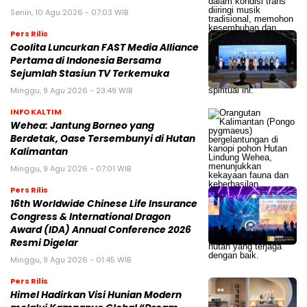
Senin, 10 Agu 2026 - 07:03 WIB
Pers Rilis
Coolita Luncurkan FAST Media Alliance
Pertama di Indonesia Bersama
Sejumlah Stasiun TV Terkemuka
Minggu, 9 Agu 2026 - 23:49 WIB
INFO KALTIM
Wehea: Jantung Borneo yang
Berdetak, Oase Tersembunyi di Hutan
Kalimantan
Minggu, 9 Agu 2026 - 07:01 WIB
Pers Rilis
16th Worldwide Chinese Life Insurance
Congress & International Dragon
Award (IDA) Annual Conference 2026
Resmi Digelar
Minggu, 9 Agu 2026 - 01:45 WIB
Pers Rilis
Himel Hadirkan Visi Hunian Modern