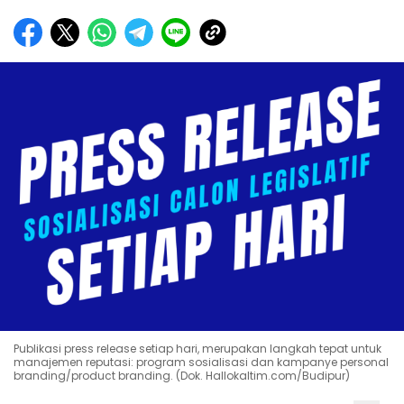
Publikasi press release setiap hari, merupakan langkah tepat untuk
manajemen reputasi: program sosialisasi dan kampanye personal
branding/product branding. (Dok. Hallokaltim.com/Budipur)